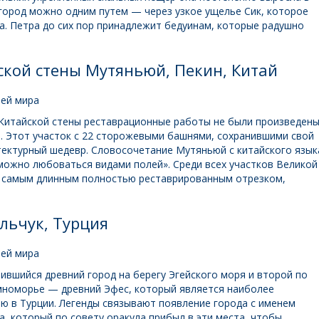
город можно одним путем — через узкое ущелье Сик, которое
а. Петра до сих пор принадлежит бедуинам, которые радушно
ской стены Мутяньюй, Пекин, Китай
 Китайской стены реставрационные работы не были произведен
й. Этот участок с 22 сторожевыми башнями, сохранившими свой
тектурный шедевр. Словосочетание Мутяньюй с китайского язык
 можно любоваться видами полей». Среди всех участков Великой
 самым длинным полностью реставрированным отрезком,
льчук, Турция
ившийся древний город на берегу Эгейского моря и второй по
мноморье — древний Эфес, который является наиболее
 в Турции. Легенды связывают появление города с именем
а, который по совету оракула прибыл в эти места, чтобы