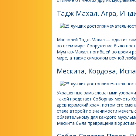
отличие от многих других мусульманс
Тадж-Махал, Агра, Инд
Мавзолей Тадж-Махал — одна из сам
во всем мире. Сооружение было пос
Мумтаз-Махал, погибшей во время ро
мире, а также символом вечной любв
Мескита, Кордова, Исп
Украшенные замысловатыми узорами 
такой предстает Соборная мечеть Ко
древнеримский храм, потом его смени
стала второй по значимости мечетью
обязательному для каждого мусульма
Мескита была превращена в христиан