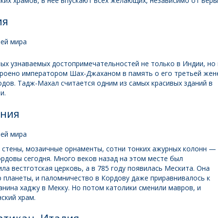
ких храмов, в нее впускают всех желающих, независимо от веры
ия
ых узнаваемых достопримечательностей не только в Индии, но 
троено императором Шах-Джаханом в память о его третьей жен
дов. Тадж-Махал считается одним из самых красивых зданий в
и.
ания
стены, мозаичные орнаменты, сотни тонких ажурных колонн —
рдовы сегодня. Много веков назад на этом месте был
ла вестготская церковь, а в 785 году появилась Мескита. Она
 планеты, и паломничество в Кордову даже приравнивалось к
нина хаджу в Мекку. Но потом католики сменили мавров, и
ский храм.