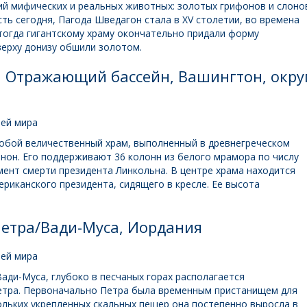
й мифических и реальных животных: золотых грифонов и слоно
есть сегодня, Пагода Шведагон стала в XV столетии, во времена
тогда гигантскому храму окончательно придали форму
верху донизу обшили золотом.
 Отражающий бассейн, Вашингтон, окру
обой величественный храм, выполненный в древнегреческом
он. Его поддерживают 36 колонн из белого мрамора по числу
ент смерти президента Линкольна. В центре храма находится
риканского президента, сидящего в кресле. Ее высота
Петра/Вади-Муса, Иордания
ади-Муса, глубоко в песчаных горах располагается
етра. Первоначально Петра была временным пристанищем для
ольких укрепленных скальных пещер она постепенно выросла в