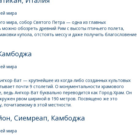
атикан, Италия
ого мира, собор Святого Петра — одна из главных
 можно обозреть древний Рим с высоты птичьего полета,
аковки купола, отстоять мессу и даже получить благословение
 Камбоджа
нгкор-Ват — крупнейшее из когда-либо созданных культовых
тывает почти 9 столетий. О монументальности храмового
, ведь Ангкор-Ват буквально переводится как Город-Храм. Он
окружен рвом шириной в 190 метров. Посвящено же это
, почитаемому в этой местности.
йон, Сиемреап, Камбоджа