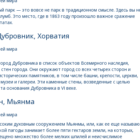
й парк — это вовсе не парк в традиционном смысле. Здесь вы н
лумб. Это место, где в 1863 году произошло важное сражение
татах.
Дубровник, Хорватия
ород Дубровника в список объектов Всемирного наследия,
 стен города. Они окружают город со всех четырех сторон и
сторических памятников, в том числе башни, крепости, церкви,
музеи и галереи. Эти каменные стены, возведенные с целью
а основания Дубровника в VI веке.
н, Мьянма
соким духовным сооружением Мьянмы, или, как ее еще называю
кой пагоды занимает более пяти гектаров земли, на которых,
ещено множество более мелких шпилей и неисчислимое