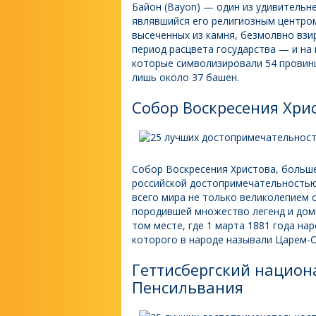
Байон (Bayon) — один из удивительн
являвшийся его религиозным центро
высеченных из камня, безмолвно взи
период расцвета государства — и на
которые символизировали 54 провинц
лишь около 37 башен.
Собор Воскресения Хрис
Собор Воскресения Христова, больше
российской достопримечательностью в
всего мира не только великолепием с
породившей множество легенд и домы
том месте, где 1 марта 1881 года на
которого в народе называли Царем-О
Геттисбергский национ
Пенсильвания