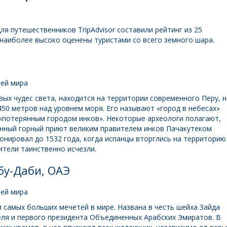
ля путешественников TripAdvisor составили рейтинг из 25
наиболее высоко оценены туристами со всего земного шара.
вых чудес света, находится на территории современного Перу, н
450 метров над уровнем моря. Его называют «город в небесах»
а «потерянным городом инков». Некоторые археологи полагают,
енный горный приют великим правителем инков Пачакутеком
онировал до 1532 года, когда испанцы вторглись на территорию
жители таинственно исчезли.
бу-Даби, ОАЭ
 самых больших мечетей в мире. Названа в честь шейха Зайда
ля и первого президента Объединенных Арабских Эмиратов. В