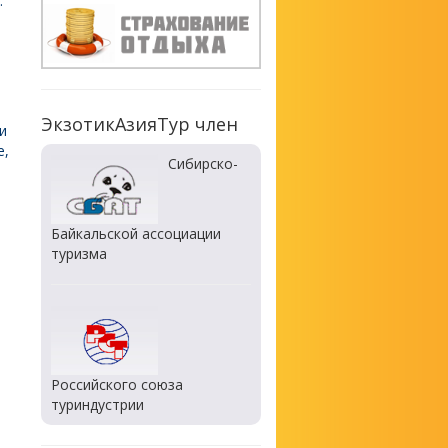
.
ЭкзотикАзияТур член
и
е,
Сибирско-
Байкальской ассоциации
туризма
Российского союза
туриндустрии