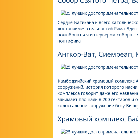
Собор Святого Петра, В
Сердце Ватикана и всего католическ
достопримечательностей Рима. Здесь
полюбоваться интерьером собора с м
понтифика.
Ангкор-Ват, Сиемреап,
Камбоджийский храмовый комплекс А
сооружений, история которого насчи
комплекса говорит даже его название
занимает площадь в 200 гектаров и 
колоссальное сооружение богу Вишну
Храмовый комплекс Ба