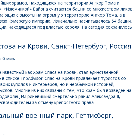
ейших храмов, находящихся на территории Ангкор Тома и
м. «Изюминкой» Байона считаются башни со множеством ликов,
рающих с высоты на огромную территорию Ангкор Тома, а в
 всю Кхмерскую империю. Изначально насчитывалось 54 башни,
ии, находящиеся под властью короля. На сегодня сохранилось
това на Крови, Санкт-Петербург, Россия
 известный как Храм Спаса на Крови, стал единственной
 списке TripAdvisor. Спас-на-Крови привлекает туристов со
воих куполов и интерьеров, но и необычной историей,
слов. Многие из них связаны с тем, что храм был возведен на
родоволец И.Гриневицкий смертельно ранил Александра II,
свободителем за отмену крепостного права.
альный военный парк, Геттисберг,