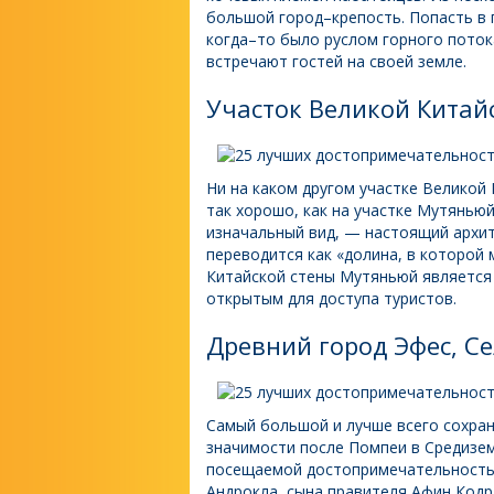
большой город–крепость. Попасть в 
когда–то было руслом горного поток
встречают гостей на своей земле.
Участок Великой Китай
Ни на каком другом участке Великой
так хорошо, как на участке Мутянью
изначальный вид, — настоящий архи
переводится как «долина, в которой
Китайской стены Мутяньюй является
открытым для доступа туристов.
Древний город Эфес, Се
Самый большой и лучше всего сохран
значимости после Помпеи в Средизе
посещаемой достопримечательностью
Андрокла, сына правителя Афин Кодр