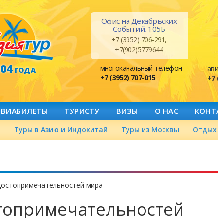
Офис на Декабрьских
Событий, 105Б
+7 (3952) 706-291,
+7(902)5779644
004
многоканальный телефон
ави
ГОДА
+7 (3952) 707-015
+7 
АВИАБИЛЕТЫ
ТУРИСТУ
ВИЗЫ
О НАС
КОНТ
а
Туры в Азию и Индокитай
Туры из Москвы
Отдых 
достопримечательностей мира
топримечательностей