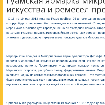
Гуамская ярмарка микр
искусства и ремесел пр
С 18 по 19 мая 2013 года на Гуаме пройдет 26-ая ежегодная ярмар
которую будет совершенно бесплатным для всех посетителей. (Понедельн
бюро Гуама объявило даты проведение 26-ой ежегодной ярмарки микрон
по 19 мая. Гуамская ярмарка микронезийского искусства и ремесел про
знаковым и демонстрирует яркую и впечатляющую культуру Микронезии.
Мероприятие пройдет в Мемориальном парке губернатора Джозефа Фл
приедут 9 делегаций от каждого из народов Микронезии, каждая из ко
празднество региона. Постоянными участниками ярмарки являютс
Марианских островов, республики Белау, федеративных штатов Микр
Кирибати. Одной из самых важных составляющих ярмарки – это фестив
будет демонстрировать свои национальные песни и танцы, а посетители
вкусами и ароматами островов, каждый из которых обладает многовеково
Ярмарка была учреждена Общественным законом в 1987 году с целью 