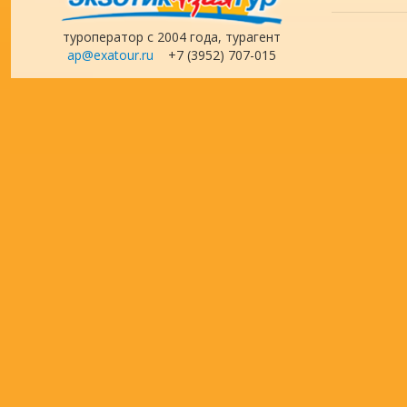
туроператор с 2004 года, турагент
ap@exatour.ru
+7 (3952) 707-015