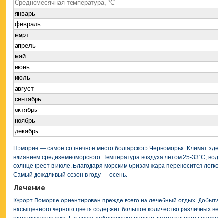
Cреднемесячная температура, °C
январь
февраль
март
апрель
май
июнь
июль
август
сентябрь
октябрь
ноябрь
декабрь
Поморие — самое солнечное место болгарского Черноморья. Климат зд
влиянием средиземноморского. Температура воздуха летом 25-33°С, в
солнце греет в июле. Благодаря морским бризам жара переносится легко
Самый дождливый сезон в году — осень.
Лечение
Курорт Поморие ориентирован прежде всего на лечебный отдых. Добыта
насыщенного черного цвета содержит большое количество различных в