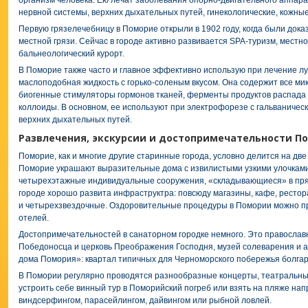
организм человека. Ею лечат заболевания опорно-двигательного аппар
нервной системы, верхних дыхательных путей, гинекологические, кожны
Первую грязелечебницу в Поморие открыли в 1902 году, когда были док
местной грязи. Сейчас в городе активно развивается SPA-туризм, местн
бальнеологический курорт.
В Поморие также часто и главное эффективно использую при лечение лу
маслоподобная жидкость с горько-соленым вкусом. Она содержит все ми
биогенные стимуляторы гормонов тканей, ферменты продуктов распада п
коллоиды. В основном, ее используют при электрофорезе с гальваничес
верхних дыхательных путей.
Развлечения, экскурсии и достопримечательности П
Поморие, как и многие другие старинные города, условно делится на две
Поморие украшают выразительные дома с извилистыми узкими улочками
четырехэтажные индивидуальные сооружения, «складывающиеся» в пря
городе хорошо развита инфраструктра: повсюду магазины, кафе, рестора
и четырехзвездочные. Оздоровительные процедуры в Помории можно п
отелей.
Достопримечательностей в санаторном городке немного. Это православ
Победоносца и церковь Преображения Господня, музей солеварения и 
дома Помория»: квартал типичных для Черноморского побережья болгарс
В Помории регулярно проводятся разнообразные концерты, театральные
устроить себе винный тур в Поморийский погреб или взять на пляже нап
виндсерфингом, парасейлингом, дайвингом или рыбной ловлей.