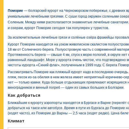
Поморие
— болгарский курорт на Черноморском побережье, с древних 
уникальными лечебными грязями. С суши город окружен солеными озе
Соленым. Между ними располагаются знаменитые лечебные санатории.
и озерам, курорт Поморие сегодня так популярен у туристов.
За исключительные лечебные грязи и солёные озёра фракийцы прозвали
Курорт Поморие находится на узком живописном скалистом полуострове в
18 км от Солнечного берега. Полуостровную часть с современной матер
Протяженность берега — свыше 4 км, спуск к морю пологий, в округе нет 
равнинный ландшафт. Море у курорта очень чистое, что подтверждено 
чистоты курорта «Синий флаг», полученным в 1999 году. С берега Помо
Рассматривать Поморие как пляжный курорт надо в последнюю очередь.
пляж, песок из-за обилия в нем железа имеет неприятный коричнево-сер
нет — только камни. Куда больше отдыхающих привлекают искрящиеся н
виноградников и винный погреб — один из самых больших в Болгарии.
Как добраться
Ближайшие к курорту аэропорты находятся в Бургасе и Варне (перелёт 
добраться на такси или автобусе. Время в пути из Бургаса до Поморие 
(ходят часто), из Поморие до Варны — 2,5 часа (ходят редко). Цена биле
Климат