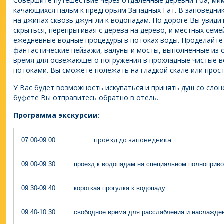
Совершите путешествие через отдаленные деревни Гоа, ми
качающихся пальм к предгорьям Западных Гат. В заповедни
на джипах сквозь джунгли к водопадам. По дороге Вы увид
скрыться, перепрыгивая с дерева на дерево, и местных сем
ежедневные водные процедуры в потоках воды. Проделайте 
фантастические пейзажи, валуны и мосты, выполненные из 
время для освежающего погружения в прохладные чистые 
потоками. Вы сможете полежать на гладкой скале или прост
У Вас будет возможность искупаться и принять душ со слон
буфете Вы отправитесь обратно в отель.
Программа экскурсии:
проезд до заповедника
07:00-09:00
09:00-09:30
проезд к водопадам на специальном полноприв
09:30-09:40
короткая прогулка к водопаду
09:40-10:30
свободное время для расслабления и наслажде