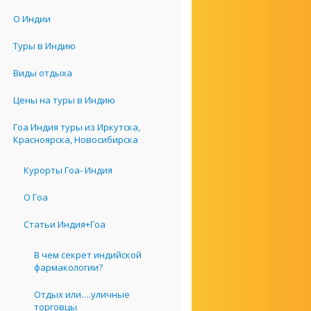
О Индии
Туры в Индию
Виды отдыха
Цены на туры в Индию
Гоа Индия туры из Иркутска,
Красноярска, Новосибирска
Курорты Гоа- Индия
О Гоа
Статьи Индия+Гоа
В чем секрет индийской
фармакологии?
Отдых или….уличные
торговцы