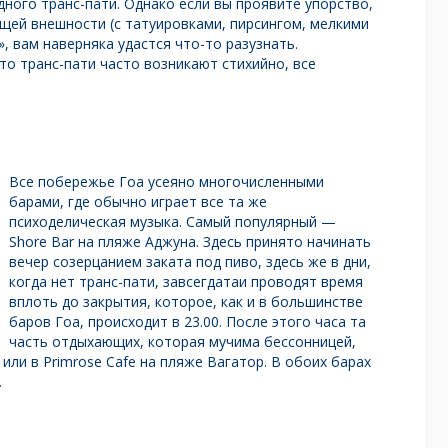
дного транс-пати. Однако если вы проявите упорство,
щей внешности (с татуировками, пирсингом, мелкими
», вам наверняка удастся что-то разузнать.
то транс-пати часто возникают стихийно, все
Все побережье Гоа усеяно многочисленными
барами, где обычно играет все та же
психоделическая музыка. Самый популярный —
Shore Bar на пляже Аджуна. Здесь принято начинать
вечер созерцанием заката под пиво, здесь же в дни,
когда нет транс-пати, завсегдатаи проводят время
вплоть до закрытия, которое, как и в большинстве
баров Гоа, происходит в 23.00. После этого часа та
часть отдыхающих, которая мучима бессонницей,
 или в Primrose Cafe на пляже Вагатор. В обоих барах
.