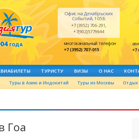
Офис на Декабрьских
Событий, 105Б
+7 (3952) 706-291,
+7(902)5779644
004
многоканальный телефон
ави
ГОДА
+7 (3952) 707-015
+7 
АВИАБИЛЕТЫ
ТУРИСТУ
ВИЗЫ
О НАС
КОНТ
а
Туры в Азию и Индокитай
Туры из Москвы
Отдых 
й
в Гоа