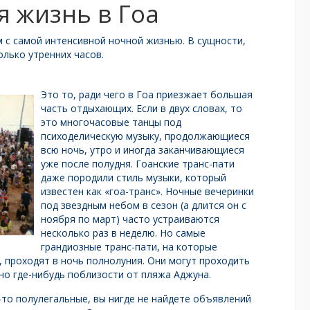
 жизнь в Гоа
м с самой интенсивной ночной жизнью. В сущности,
олько утренних часов.
Это то, ради чего в Гоа приезжает большая
часть отдыхающих. Если в двух словах, то
это многочасовые танцы под
психоделическую музыку, продолжающиеся
всю ночь, утро и иногда заканчивающиеся
уже после полудня. Гоанские транс-пати
даже породили стиль музыки, который
известен как «гоа-транс». Ночные вечеринки
под звездным небом в сезон (а длится он с
ноября по март) часто устраиваются
несколько раз в неделю. Но самые
грандиозные транс-пати, на которые
, проходят в ночь полнолуния. Они могут проходить
но где-нибудь поблизости от пляжа Аджуна.
то полулегальные, вы нигде не найдете объявлений