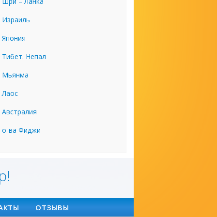
Шри – Ланка
Израиль
Япония
Тибет. Непал
Мьянма
Лаос
Австралия
о-ва Фиджи
р!
АКТЫ
ОТЗЫВЫ