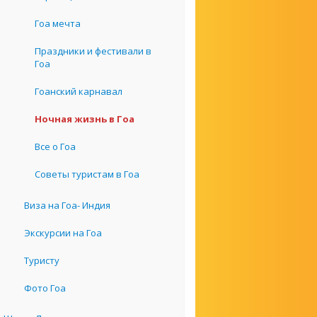
Гоа мечта
Праздники и фестивали в
Гоа
Гоанский карнавал
Ночная жизнь в Гоа
Все о Гоа
Советы туристам в Гоа
Виза на Гоа- Индия
Экскурсии на Гоа
Туристу
Фото Гоа