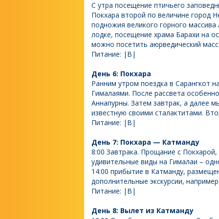
С утра посещение птичьего заповедни
Покхара второй по величине город Н
подножия великого горного массива 
лодке, посещение храма Барахи на о
можно посетить аюрведический масс
Питание: |B|
День 6: Покхара
Ранним утром поездка в Сарангкот на
Гималаями. После рассвета особенн
Аннапурны. Затем завтрак, а далее 
известную своими сталактитами. Вто
Питание: |B|
День 7: Покхара — Катманду
8:00 Завтрака. Прощание с Покхарой,
удивительные виды на Гималаи – одно
14:00 прибытие в Катманду, размеще
дополнительные экскурсии, например
Питание: |B|
День 8: Вылет из Катманду