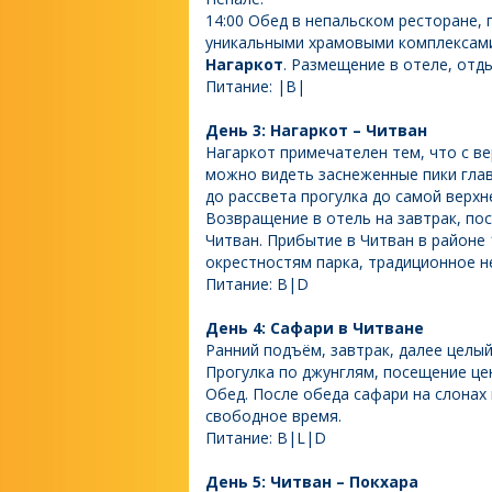
14:00 Обед в непальском ресторане, 
уникальными храмовыми комплексами.
Нагаркот
. Размещение в отеле, отды
Питание: |B|
День 3: Нагаркот – Читван
Нагаркот примечателен тем, что с в
можно видеть заснеженные пики глав
до рассвета прогулка до самой верхн
Возвращение в отель на завтрак, по
Читван. Прибытие в Читван в районе 
окрестностям парка, традиционное н
Питание: B|D
День 4: Сафари в Читване
Ранний подъём, завтрак, далее целый
Прогулка по джунглям, посещение цен
Обед. После обеда сафари на слонах 
свободное время.
Питание: B|L|D
День 5: Читван – Покхара