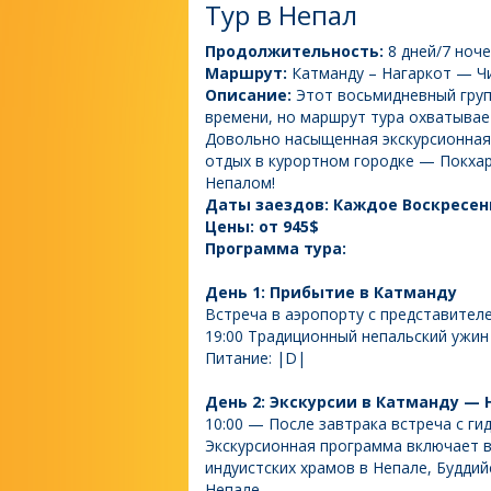
Тур в Непал
Продолжительность:
8 дней/7 ноч
Маршрут:
Катманду – Нагаркот — Ч
Описание:
Этот восьмидневный групп
времени, но маршрут тура охватывае
Довольно насыщенная экскурсионная 
отдых в курортном городке — Покхар
Непалом!
Даты заездов:
Каждое Воскресен
Цены:
от 945$
Программа тура:
День 1: Прибытие в Катманду
Встреча в аэропорту с представител
19:00 Традиционный непальский ужин
Питание: |D|
День 2: Экскурсии в Катманду — 
10:00 — После завтрака встреча с ги
Экскурсионная программа включает в
индуистских храмов в Непале, Будди
Непале.