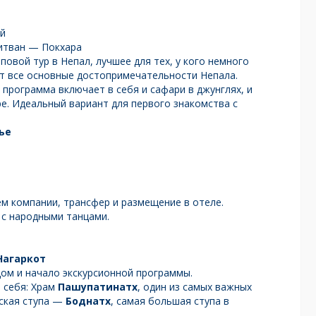
ей
итван — Покхара
овой тур в Непал, лучшее для тех, у кого немного
т все основные достопримечательности Непала.
программа включает в себя и сафари в джунглях, и
е. Идеальный вариант для первого знакомства с
ье
ем компании, трансфер и размещение в отеле.
 с народными танцами.
Нагаркот
дом и начало экскурсионной программы.
 себя: Храм
Пашупатинатх
, один из самых важных
йская ступа —
Боднатх
, самая большая ступа в