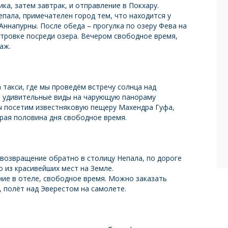
ка, затем завтрак, и отправление в Покхару.
епала, примечателен город тем, что находится у
Аннапурны. После обеда – прогулка по озеру Фева на
стровке посреди озера. Вечером свободное время,
аж.
 такси, где мы проведём встречу солнца над
о удивительные виды на чарующую панораму
мы посетим известняковую пещеру Махендра Гуфа,
рая половина дня свободное время.
 возвращение обратно в столицу Непала, по дороге
 из красивейших мест на Земле.
ние в отеле, свободное время. Можно заказать
, полёт над Эверестом на самолете.