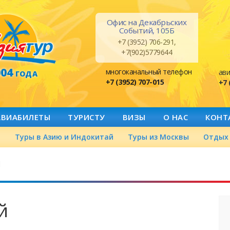
Офис на Декабрьских
Событий, 105Б
+7 (3952) 706-291,
+7(902)5779644
004
многоканальный телефон
ави
ГОДА
+7 (3952) 707-015
+7 
АВИАБИЛЕТЫ
ТУРИСТУ
ВИЗЫ
О НАС
КОНТ
а
Туры в Азию и Индокитай
Туры из Москвы
Отдых 
й
й