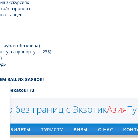
на экскурсиях
рта/в аэропорт
ных танцев
. руб. в оба конца)
лету в аэропорту — 25$)
)
оды
ЕМ ВАШИХ ЗАЯВОК!
ap@exatour.ru
ир без границ с Экзотик
Азия
Ту
АВИАБИЛЕТЫ
ТУРИСТУ
ВИЗЫ
О НАС
КОНТ