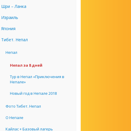
Шри – Ланка
Израиль
Япония
Тибет. Непал
Непал
Непал за 8 дней
Тур в Непал «Приключения в
Непале»
Новый год в Непале 2018
Фото Тибет. Непал
О Непале
Кайлас + Базовый лагерь