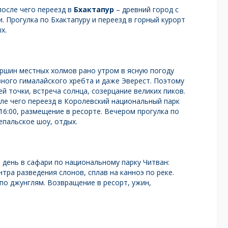
после чего переезд в
Бхактапур
– древний город с
 Прогулка по Бхактапуру и переезд в горный курорт
х.
ершин местных холмов рано утром в ясную погоду
ного гималайского хребта и даже Эверест. Поэтому
ей точки, встреча солнца, созерцание великих пиков.
сле чего переезд в Королевский национальный парк
16:00, размещение в ресорте. Вечером прогулка по
епальское шоу, отдых.
 день в сафари по национальному парку Читван:
тра разведения слонов, сплав на канноэ по реке.
по джунглям. Возвращение в ресорт, ужин,