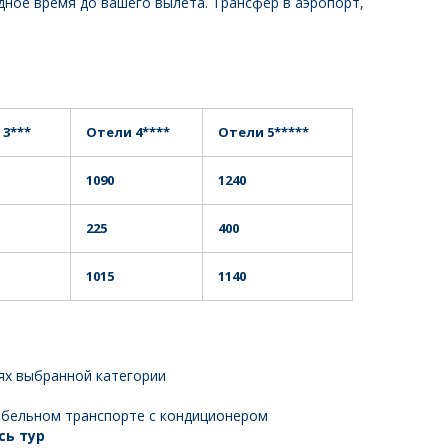
ное время до вашего вылета. Трансфер в аэропорт,
:
 3***
Отели 4****
Отели 5*****
1090
1240
225
400
1015
1140
ях выбранной категории
бельном транспорте с кондиционером
сь тур