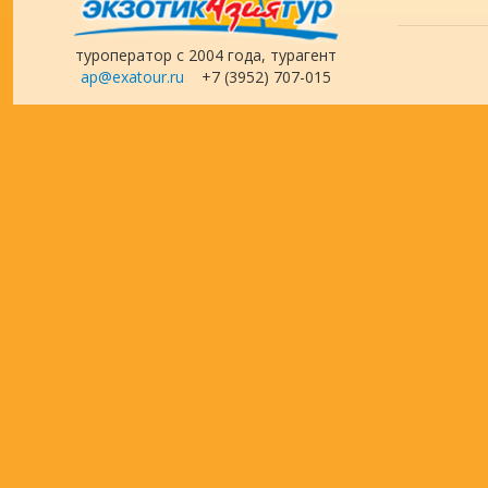
туроператор с 2004 года, турагент
ap@exatour.ru
+7 (3952) 707-015