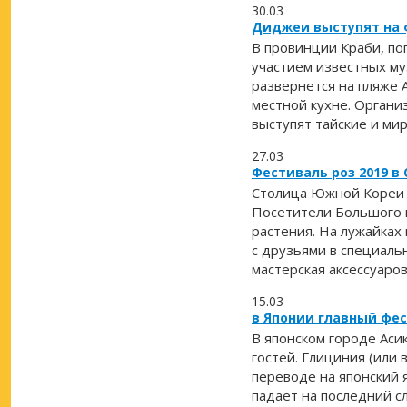
30.03
Диджеи выступят на 
В провинции Краби, по
участием известных муз
развернется на пляже А
местной кухне. Органи
выступят тайские и ми
27.03
Фестиваль роз 2019 в 
Столица Южной Кореи 
Посетители Большого п
растения. На лужайках
с друзьями в специаль
мастерская аксессуаров
15.03
в Японии главный фе
В японском городе Аси
гостей. Глициния (или
переводе на японский 
падает на последний с