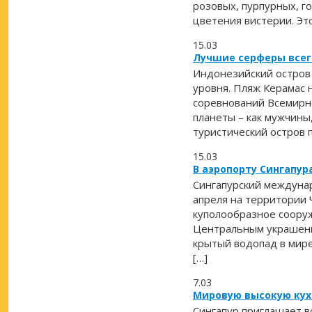
розовых, пурпурных, г
цветения вистерии. Это
15.03
Лучшие серферы всего
Индонезийский остров
уровня. Пляж Керамас 
соревнований Всемирно
планеты – как мужчины
туристический остров
15.03
В аэропорту Сингапу
Сингапурский междунар
апреля на территории 
куполообразное сооруж
Центральным украшени
крытый водопад в мире
[…]
7.03
Мировую высокую кух
Сингапур приглашает в