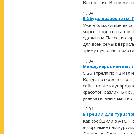
Ветер стих. В том месте
19.04
В Убуде развернется 
Уже в ближайшие выход
маркет под открытым н
сделан на Пасхе, кото
для всей семьи: взрос
примут участие в охоте
19.04
Международная выста
С 26 апреля по 12 мая
Вондан откроется гран
событие международно
красотой различных вид
увлекательных мастер-к
18.04
В Греции для турист
Как сообщили в АТОР, 
ассортимент экскурсий.
Северные Спорады, гот