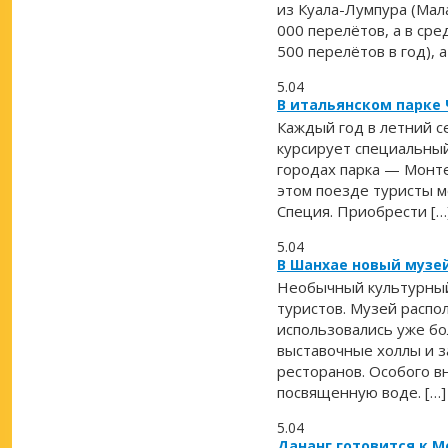
из Куала-Лумпура (Мал
000 перелётов, а в ср
500 перелётов в год), 
5.04
В итальянском парке
Каждый год в летний с
курсирует специальный
городах парка — Монте
этом поезде туристы м
Специя. Приобрести […
5.04
В Шанхае новый музе
Необычный культурный 
туристов. Музей распол
использовались уже бо
выставочные холлы и з
ресторанов. Особого в
посвященную воде. […]
5.04
Дананг готовится к 