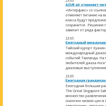
23.05
AZUR air отменяет пи
«Интерфакс» со ссылко
отменяет питание на в
класса будут предложен
сохранится. Решение п
зависит от ряда фактор
23.05
Ежегодный междунар
Тайский курорт Хуахин
международный джазов
событий Таиланда. На 
любителей джаза посет
джазовые выступления,
23.05
Ежегодная грандиозн
Ежегодная большая рас
The Great Singapore Sa
множество развлечений
сказочно низких цен в
электронику, игрушки, 