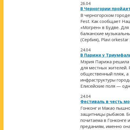
26.04
В Черногории пройде
В черногорском городе
Fest. Как сообщает Н
«Могрен» в Будве. Для
балканские музыкальные 
(Сербия), Plavi orkestar 
24.04
В Париже у Триумфал
Мэрия Парижа решила 
для местных жителей.
общественный пляж, а 
инфраструктуры города
Елисейские поля — одн
24.04
Фестиваль в честь мо
Гонконг и Макао пышн
защитницы рыбаков. Бо
почитаема в Гонконге 
преданиям, именно она