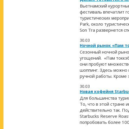
Вьетнамский курортный
фестиваль впечатлит г
туристических мероприя
Park, около туристичес
Son Tra развернется с
30.03
Ночной рынок «Пам то
Сезонный ночной рынок
угощений. «Пам токкэб
они пробуют множество
шоппинг. Здесь можно 
ручной работы. Кроме 
30.03
Новая кофейня Starb
Для большинства турис
То, что в этой стране 
действительно так. П
Starbucks Reserve Roa
попробовать более 100