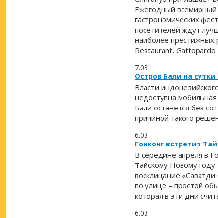
Ежегодный всемирный С
гастрономических фест
посетителей ждут лучш
наиболее престижных ре
Restaurant, Gattopardo 
7.03
Остров Бали на сутки
Власти индонезийского
недоступна мобильная с
Бали останется без сот
причиной такого решен
6.03
Гонконг встретит Та
В середине апреля в Г
Тайскому Новому году.
восклицание «Саватди 
по улице – простой об
которая в эти дни счит
6.03