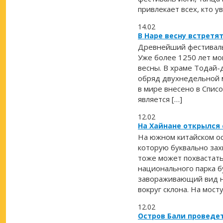
привлекает всех, кто у
14.02
В Наре весну встрет
Древнейший фестиваль
Уже более 1250 лет мо
весны. В храме Тодай-
обряд двухнедельной м
в мире внесено в Спи
является […]
12.02
На Хайнане открылся 
На южном китайском ос
которую буквально зах
тоже может похвастать
национального парка б
завораживающий вид на
вокруг склона. На мосту
12.02
Остров Бали проведе