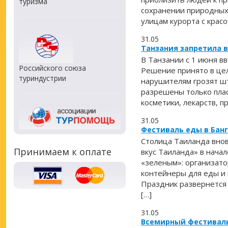
туризма
сохранении природных 
улицам курорта с крас
31.05
Танзания запретила в
В Танзании с 1 июня вв
Российского союза
Решение принято в це
туриндустрии
нарушителям грозят шт
разрешены только пла
косметики, лекарств, пр
31.05
Фестиваль еды в Бан
Столица Таиланда вно
Принимаем к оплате
вкус Таиланда» в начал
«зеленым»: организато
контейнеры для еды и 
Праздник развернется 
[…]
31.05
Всемирный фестиваль 