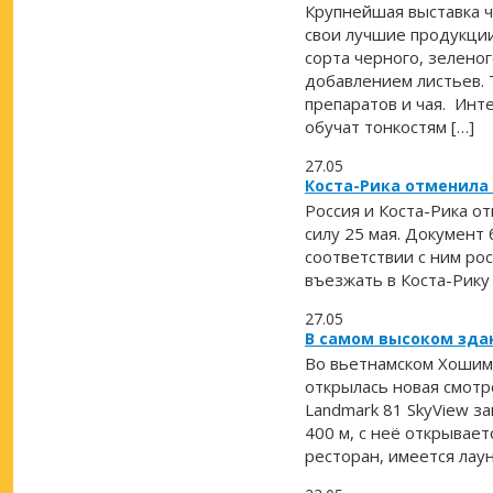
Крупнейшая выставка ч
свои лучшие продукции
сорта черного, зеленог
добавлением листьев. 
препаратов и чая. Инт
обучат тонкостям […]
27.05
Коста-Рика отменила
Россия и Коста-Рика о
силу 25 мая. Документ 
соответствии с ним ро
въезжать в Коста-Рику 
27.05
В самом высоком зда
Во вьетнамском Хошим
открылась новая смотр
Landmark 81 SkyView з
400 м, с неё открывае
ресторан, имеется лаун