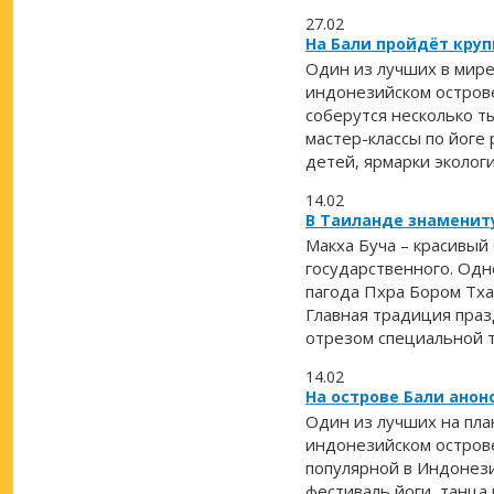
27.02
На Бали пройдёт круп
Один из лучших в мире 
индонезийском острове
соберутся несколько т
мастер-классы по йоге
детей, ярмарки эколог
14.02
В Таиланде знамениту
Макха Буча – красивый
государственного. Одн
пагода Пхра Бором Тха
Главная традиция праз
отрезом специальной т
14.02
На острове Бали анонс
Один из лучших на план
индонезийском остров
популярной в Индонез
фестиваль йоги, танца и