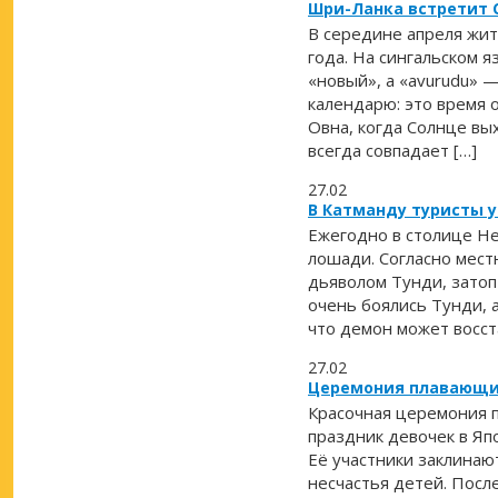
Шри-Ланка встретит 
В середине апреля жи
года. На сингальском я
«новый», а «avurudu» 
календарю: это время 
Овна, когда Солнце вы
всегда совпадает […]
27.02
В Катманду туристы 
Ежегодно в столице Не
лошади. Согласно мес
дьяволом Тунди, зато
очень боялись Тунди, а
что демон может восст
27.02
Церемония плавающих
Красочная церемония п
праздник девочек в Яп
Её участники заклинаю
несчастья детей. После