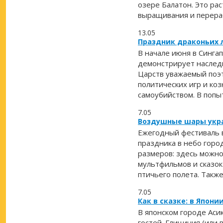
озере Балатон. Это ра
выращивания и перераб
13.05
Праздник драконьих 
В начале июня в Синга
демонстрирует наслед
Царств уважаемый поэт
политических игр и коз
самоубийством. В попыт
7.05
Воздушные шары укра
Ежегодный фестиваль 
праздника в небо горо
размеров: здесь можн
мультфильмов и сказок
птичьего полета. Такж
7.05
Как в сказке: в Япон
В японском городе Аси
гостей. Глициния (или