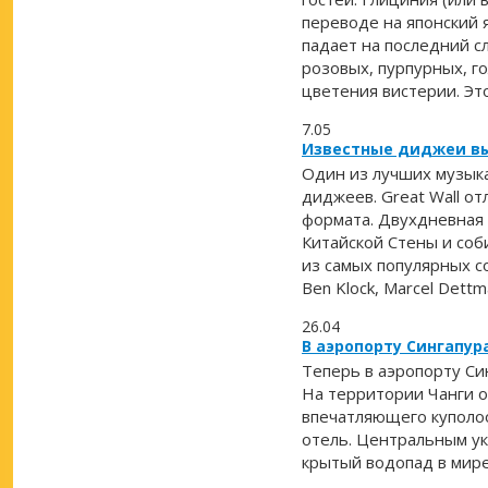
переводе на японский 
падает на последний с
розовых, пурпурных, г
цветения вистерии. Это
7.05
Известные диджеи вы
Один из лучших музык
диджеев. Great Wall о
формата. Двухдневная 
Китайской Стены и соб
из самых популярных с
Ben Klock, Marcel Dettm
26.04
В аэропорту Сингапу
Теперь в аэропорту Си
На территории Чанги 
впечатляющего куполоо
отель. Центральным у
крытый водопад в мире 