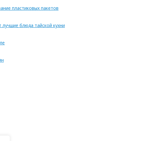
вание пластиковых пакетов
т лучшие блюда тайской кухни
ле
ян