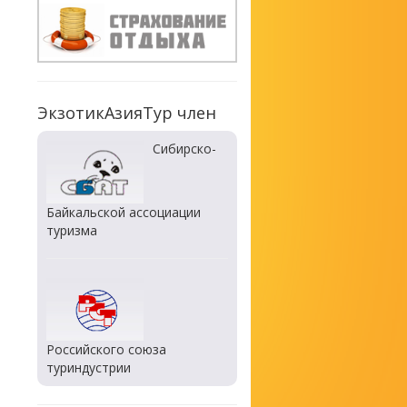
ЭкзотикАзияТур член
Сибирско-
Байкальской ассоциации
туризма
Российского союза
туриндустрии