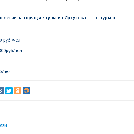
дложений на
горящие туры из Иркутска —
это
туры в
0 руб /чел
 000руб/чел
б/чел
язи