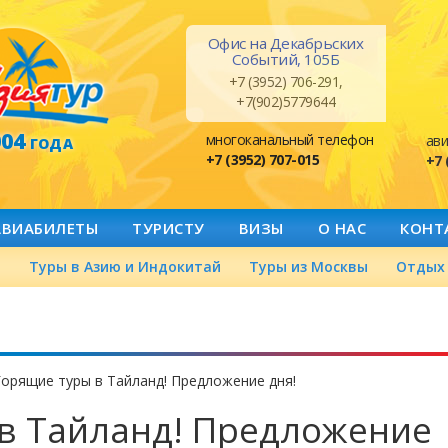
Офис на Декабрьских
Событий, 105Б
+7 (3952) 706-291,
+7(902)5779644
004
многоканальный телефон
ави
ГОДА
+7 (3952) 707-015
+7 
АВИАБИЛЕТЫ
ТУРИСТУ
ВИЗЫ
О НАС
КОНТ
а
Туры в Азию и Индокитай
Туры из Москвы
Отдых 
Горящие туры в Тайланд! Предложение дня!
в Тайланд! Предложение