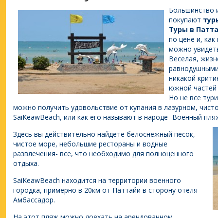
Большинство и
покупают
тур
Туры в Патт
по цене и, как
можно увидет
Веселая, жизн
равнодушными.
никакой крити
южной частей 
Но не все тур
можно получить удовольствие от купания в лазурном, чист
SaiKeawBeach, или как его называют в народе- Военный пля
Здесь вы действительно найдете белоснежный песок,
чистое море, небольшие рестораны и водные
развлечения- все, что необходимо для полноценного
отдыха.
SaiKeawBeach находится на территории военного
городка, примерно в 20км от Паттайи в сторону отеля
Амбассадор.
На этот пляж можно доехать на арендованном