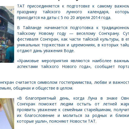
ТАТ присоединяется к подготовке к самому важно
празднику тайского лунного календаря, котор
приходится на даты с 5 по 20 апреля 2014 года.
В Тайланде начинается подготовка к традиционно
тайскому Новому году — веселому Сонгкрану. Су
фестиваля Сонгкран, как части тайской культуры, в е
уникальных торжествах и церемониях, в которых тай
отдают дань уважения Воде.
«Храмовые мероприятия являются наиболее важны
аспектами тайского Нового года», сообщает порт
онгкран считается символом гостеприимства, любви и важнос
емьях, общинах и обществе в целом.
«В благоприятный день, когда Луна в знаке Овн
Сонгкран поможет людям остыть от летней жар
проявить уважение к семейным старейшинам, получи
их благословение и молиться за родных и близки
которые ушли», поясняют Новости ТАТ.