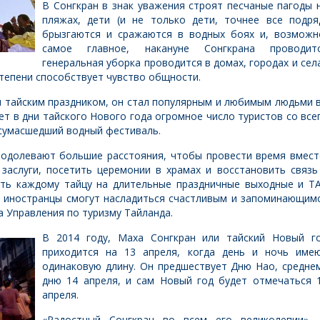
В Сонгкран в знак уважения строят песчаные пагоды 
пляжах, дети (и не только дети, точнее все подря
брызгаются и сражаются в водных боях и, возможн
самое главное, накануне Сонгкрана проводит
генеральная уборка проводится в домах, городах и сел
степени способствует чувство общности.
м тайским праздником, он стал популярным и любимым людьми 
ет в дни тайского Нового года огромное число туристов со все
 сумасшедший водный фестиваль.
еодолевают большие расстояния, чтобы провести время вмест
заслуги, посетить церемонии в храмах и восстановить связь
сть каждому тайцу на длительные праздничные выходные и Т
 и иностранцы смогут насладиться счастливым и запоминающим
ва Управления по туризму Тайланда.
В 2014 году, Маха Сонгкран или тайский Новый г
приходится на 13 апреля, когда день и ночь име
одинаковую длину. Он предшествует Дню Нао, средне
дню 14 апреля, и сам Новый год будет отмечаться 
апреля.
«Радостный Сонгкран во всем его великолепии»