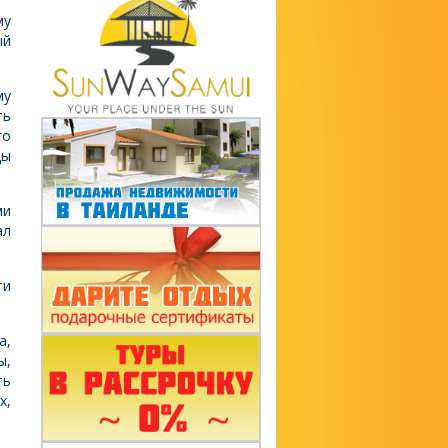
му
ый
му
ть
го
цы
ми
ал
ти
а,
ы,
ть
х,