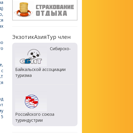
на
д)
о,
ся
ах
ЭкзотикАзияТур член
во
го
Сибирско-
е,
Байкальской ассоциации
 с
туризма
АТ
ся
од
ют
му
Российского союза
15
туриндустрии
 —