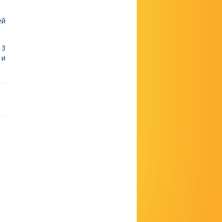
ей
13
 и