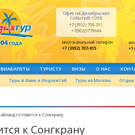
Офис на Декабрьских
Событий, 105Б
+7 (3952) 706-291,
+7(902)5779644
004
многоканальный телефон
ави
ГОДА
+7 (3952) 707-015
+7 
АВИАБИЛЕТЫ
ТУРИСТУ
ВИЗЫ
О НАС
КОНТ
а
Туры в Азию и Индокитай
Туры из Москвы
Отдых 
Тайланд готовится к Сонгкрану
ится к Сонгкрану