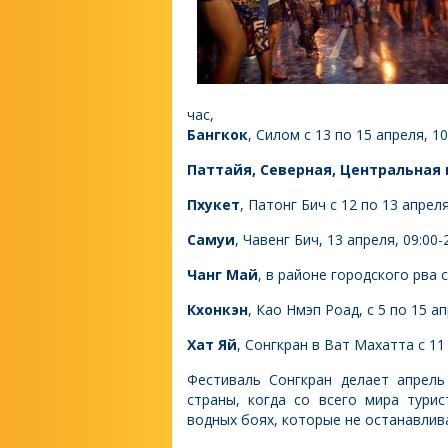
час,
Бангкок
, Силом с 13 по 15 апреля, 10
Паттайя, Северная, Центральная
Пхукет
, Патонг Бич с 12 по 13 апреля
Самуи
, Чавенг Бич, 13 апреля, 09:00-
Чанг Май
, в районе городского рва с
Кхонкэн
, Као Нмэп Роад, с 5 по 15 ап
Хат Яй
, Сонгкран в Ват Махатта с 11 
Фестиваль Сонгкран делает апрел
страны, когда со всего мира тури
водных боях, которые не останавлива