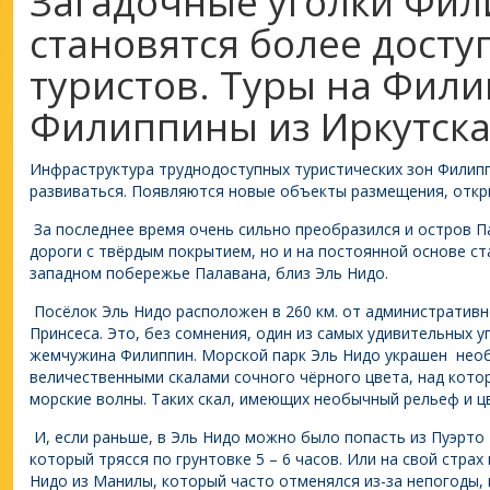
Загадочные уголки Фи
становятся более дост
туристов. Туры на Фил
Филиппины из Иркутска
Инфраструктура труднодоступных туристических зон Филип
развиваться. Появляются новые объекты размещения, откр
За последнее время очень сильно преобразился и остров П
дороги с твёрдым покрытием, но и на постоянной основе с
западном побережье Палавана, близ Эль Нидо.
Посёлок Эль Нидо расположен в 260 км. от административн
Принсеса. Это, без сомнения, один из самых удивительных у
жемчужина Филиппин. Морской парк Эль Нидо украшен нео
величественными скалами сочного чёрного цвета, над кото
морские волны. Таких скал, имеющих необычный рельеф и цв
И, если раньше, в Эль Нидо можно было попасть из Пуэрто
который трясся по грунтовке 5 – 6 часов. Или на свой страх 
Нидо из Манилы, который часто отменялся из-за непогоды,