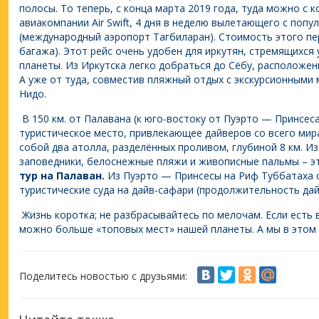
полосы. То теперь, с конца марта 2019 года, туда можно с
авиакомпании Air Swift, 4 дня в неделю вылетающего с поп
(международный аэропорт Тагбиларан). Стоимость этого пер
багажа). Этот рейс очень удобен для иркутян, стремящихс
планеты. Из Иркутска легко добраться до Сёбу, расположен
А уже от туда, совместив пляжный отдых с экскурсионными
Нидо.
В 150 км. от Палавана (к юго-востоку от Пуэрто — Принсес
туристическое место, привлекающее дайверов со всего мир
собой два атолла, разделённых проливом, глубиной 8 км. И
заповедники, белоснежные пляжи и живописные пальмы – эт
тур на Палаван.
Из Пуэрто — Принсесы на Риф Туббатаха 
туристические суда на дайв-сафари (продолжительность дайв
Жизнь коротка; не разбрасывайтесь по мелочам. Если есть 
можно больше «топовых мест» нашей планеты. А мы в этом
Поделитесь новостью с друзьями: