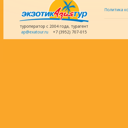
Политика к
туроператор с 2004 года, турагент
ap@exatour.ru
+7 (3952) 707-015