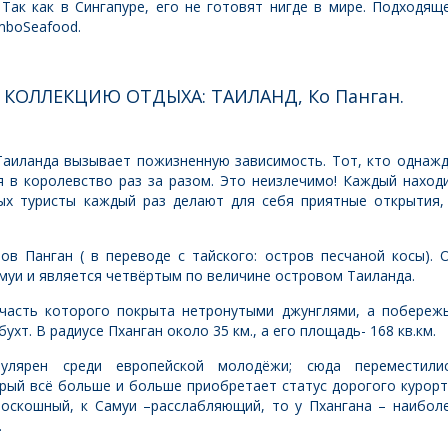
. Так как в Сингапуре, его не готовят нигде в мире. Подходящ
mboSeafood.
ИЮ ОТДЫХА: ТАИЛАНД, Ко Панган.
Таиланда вызывает пожизненную зависимость. Тот, кто однаж
я в королевство раз за разом. Это неизлечимо! Каждый наход
рых туристы каждый раз делают для себя приятные открытия,
ов Панган ( в переводе с тайского: остров песчаной косы). 
Самуи и является четвёртым по величине островом Таиланда.
 часть которого покрыта нетронутыми джунглями, а побереж
хт. В радиусе Пханган около 35 км., а его площадь- 168 кв.км.
улярен среди европейской молодёжи; сюда переместили
рый всё больше и больше приобретает статус дорогого курорт
роскошный, к Самуи –расслабляющий, то у Пхангана – наибол
.