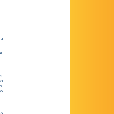
 и
я,
ет
ов
в,
ар
ой