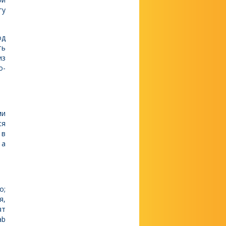
гу
од
ть
из
о-
ми
ся
 в
 а
о;
я,
ят
ab