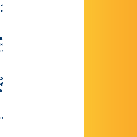
 а
 и
в.
мы
ых
ся
ой
а-
ых