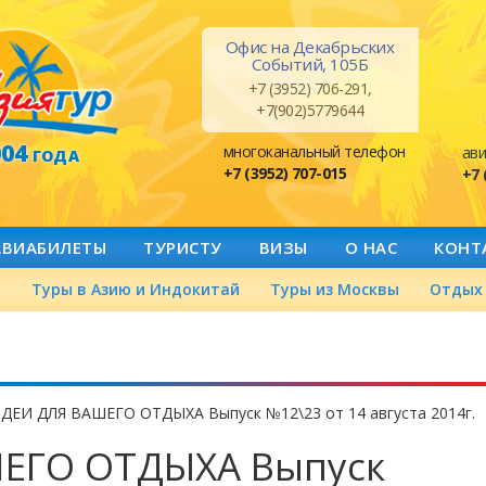
Офис на Декабрьских
Событий, 105Б
+7 (3952) 706-291,
+7(902)5779644
004
многоканальный телефон
ави
ГОДА
+7 (3952) 707-015
+7 
АВИАБИЛЕТЫ
ТУРИСТУ
ВИЗЫ
О НАС
КОНТ
а
Туры в Азию и Индокитай
Туры из Москвы
Отдых 
ДЕИ ДЛЯ ВАШЕГО ОТДЫХА Выпуск №12\23 от 14 августа 2014г.
ЕГО ОТДЫХА Выпуск