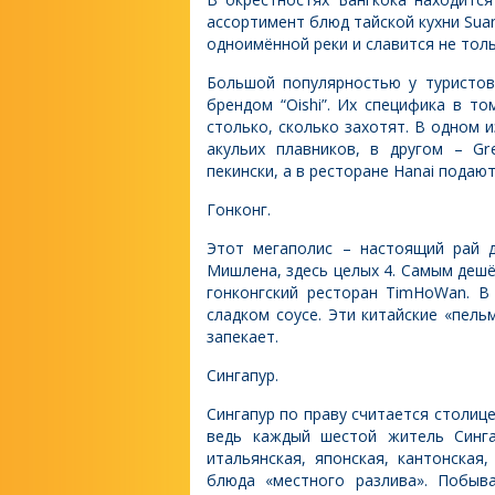
ассортимент блюд тайской кухни Sua
одноимённой реки и славится не тол
Большой популярностью у туристов
брендом “Oishi”. Их специфика в то
столько, сколько захотят. В одном 
акульих плавников, в другом – Gr
пекински, а в ресторане Hanai подаю
Гонконг.
Этот мегаполис – настоящий рай д
Мишлена, здесь целых 4. Самым деш
гонконгский ресторан TimHoWan. В
сладком соусе. Эти китайские «пель
запекает.
Сингапур.
Сингапур по праву считается столиц
ведь каждый шестой житель Синга
итальянская, японская, кантонская,
блюда «местного разлива». Побыва