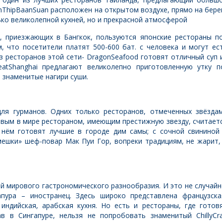
nThipBaanSuan расположен на открытом воздухе, прямо на бере
ько великолепной кухней, но и прекрасной атмосферой
, приезжающих в Бангкок, пользуются японские рестораны п
м, что посетители платят 500-600 бат. с человека и могут ес
из ресторанов этой сети- DragonSeafood готовят отличный суп 
eatShanghai предлагают великолепно приготовленную утку п
т знаменитые нагири суши.
ля гурманов. Одних только ресторанов, отмеченных звёзда
ёвым в мире рестораном, имеющим престижную звезду, считает
 нём готовят лучшие в городе дим самы; с сочной свининой
мешки» шеф-повар Мак Пуи Гор, вопреки традициям, не жарит,
ей мирового гастрономического разнообразия. И это не случайн
пура – иностранец. Здесь широко представлена французска
 индийская, арабская кухня. Но есть и рестораны, где готов
в в Сингапуре, нельзя не попробовать знаменитый ChillyCr