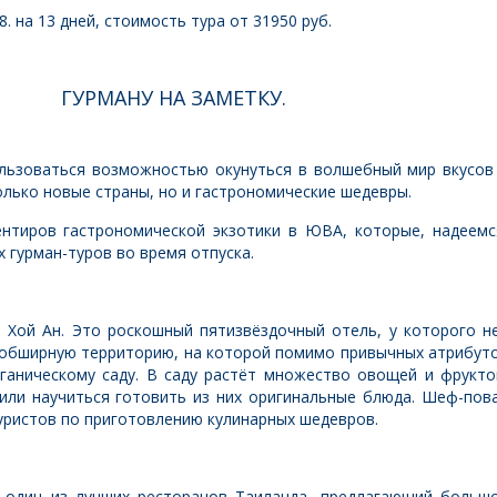
. на 13 дней, стоимость тура от 31950 руб.
МАНУ НА ЗАМЕТКУ.
ользоваться возможностью окунуться в волшебный мир вкусов
олько новые страны, но и гастрономические шедевры.
нтиров гастрономической экзотики в ЮВА, которые, надеемс
 гурман-туров во время отпуска.
 Хой Ан. Это роскошный пятизвёздочный отель, у которого н
 обширную территорию, на которой помимо привычных атрибут
ганическому саду. В саду растёт множество овощей и фрукто
или научиться готовить из них оригинальные блюда. Шеф-пов
туристов по приготовлению кулинарных шедевров.
я один из лучших ресторанов Таиланда, предлагающий больш