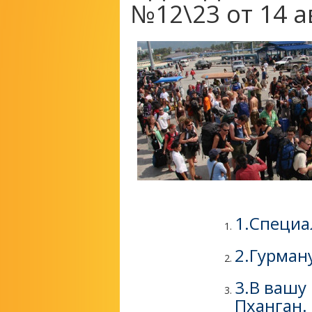
№12\23 от 14 а
1.Специа
2.Гурману
3.В вашу
Пханган.