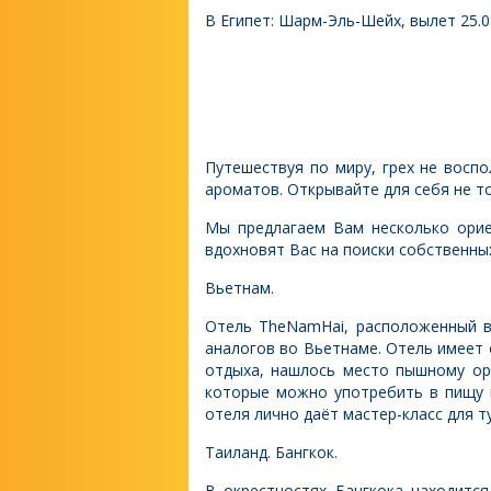
В Египет: Шарм-Эль-Шейх, вылет 25.08
ГУР
Путешествуя по миру, грех не восп
ароматов. Открывайте для себя не т
Мы предлагаем Вам несколько орие
вдохновят Вас на поиски собственных
Вьетнам.
Отель TheNamHai, расположенный в
аналогов во Вьетнаме. Отель имеет
отдыха, нашлось место пышному ор
которые можно употребить в пищу 
отеля лично даёт мастер-класс для 
Таиланд. Бангкок.
В окрестностях Бангкока находитс