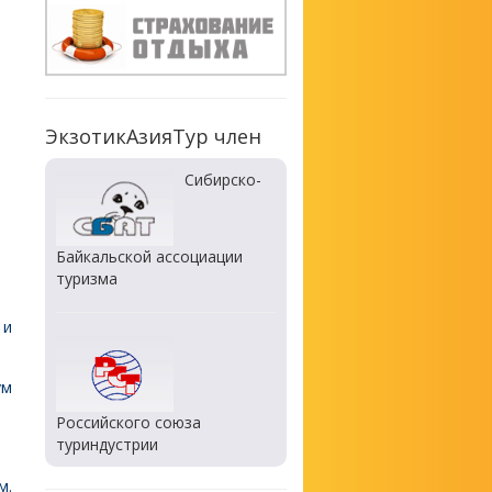
ЭкзотикАзияТур член
Сибирско-
Байкальской ассоциации
туризма
 и
ум
Российского союза
туриндустрии
м.