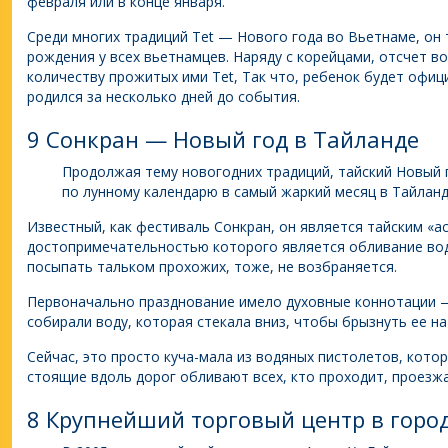
февраля или в конце января.
Среди многих традиций Tet — Нового года во Вьетнаме, он
рождения у всех вьетнамцев. Наряду с корейцами, отсчет в
количеству прожитых ими Tet, Так что, ребенок будет офиц
родился за несколько дней до события.
9 Сонкран — Новый год в Тайланде
Продолжая тему новогодних традиций, тайский Новый г
по лунному календарю в самый жаркий месяц в Тайланд
Известный, как фестиваль Сонкран, он является тайским «а
достопримечательностью которого является обливание вод
посыпать тальком прохожих, тоже, не возбраняется.
Первоначально празднование имело духовные коннотации —
собирали воду, которая стекала вниз, чтобы брызнуть ее на 
Сейчас, это просто куча-мала из водяных пистолетов, котор
стоящие вдоль дорог обливают всех, кто проходит, проезж
8 Крупнейший торговый центр в горо