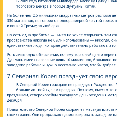
В 2005 году китайский миллиардер Алекс Ху Гуйжун на
торгового центра в городе Дунгуань, Китай.
На более чем 2,5 миллионах квадратных метров располагает
350 магазинов, не говоря о полноразмерной крытой горке,
и копией Триумфальной арки.
Но есть одна проблема — никто не хочет открывать там сво
пространства никогда не были использованы — никогда, они
единственные люди, которые действительно работают, это о
Есть лишь одно объяснение, почему торговый центр нерент
Дунгуань имеет население лишь 10 миллионов, большинств
заводские рабочие и нужно несколько часов, чтобы добрать
7 Северная Корея празднует свою вер
В Северной Корее граждане не празднуют Рождество. 
больше акт войны, чем праздник. Поэтому, вместо тог
праздникам, северокорейцы празднуют День рождения матер
декабря.
Правительство Северной Кореи сохраняет жесткую власть н
своих границ. Они продолжают демонизировать западное вл