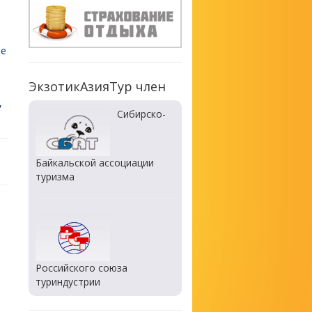
те
ЭкзотикАзияТур член
,
Сибирско-
Байкальской ассоциации
туризма
Российского союза
туриндустрии