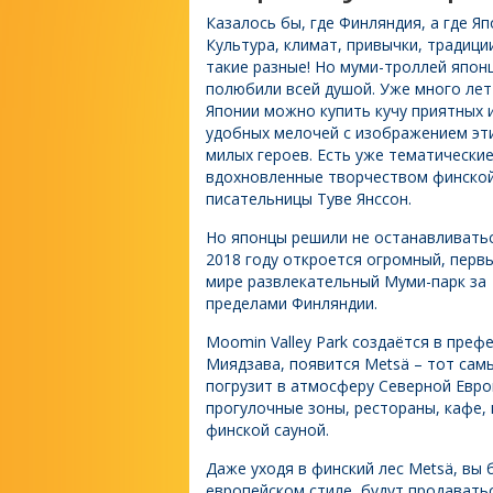
Казалось бы, где Финляндия, а где Яп
Культура, климат, привычки, традици
такие разные! Но муми-троллей япон
полюбили всей душой. Уже много лет
Японии можно купить кучу приятных 
удобных мелочей с изображением эт
милых героев. Есть уже тематические
вдохновленные творчеством финско
писательницы Туве Янссон.
Но японцы решили не останавливатьс
2018 году откроется огромный, перв
мире развлекательный Муми-парк за
пределами Финляндии.
Moomin Valley Park создаётся в префе
Миядзава, появится Metsä – тот самы
погрузит в атмосферу Северной Евро
прогулочные зоны, рестораны, кафе, 
финской сауной.
Даже уходя в финский лес Metsä, вы 
европейском стиле, будут продавать