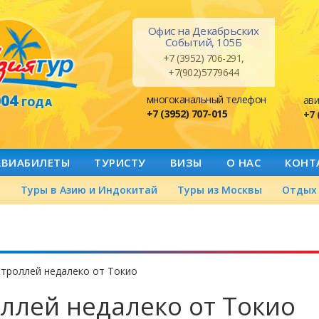
Офис на Декабрьских
Событий, 105Б
+7 (3952) 706-291,
+7(902)5779644
004
многоканальный телефон
ави
ГОДА
+7 (3952) 707-015
+7 
АВИАБИЛЕТЫ
ТУРИСТУ
ВИЗЫ
О НАС
КОНТ
а
Туры в Азию и Индокитай
Туры из Москвы
Отдых 
троллей недалеко от Токио
ллей недалеко от Токио