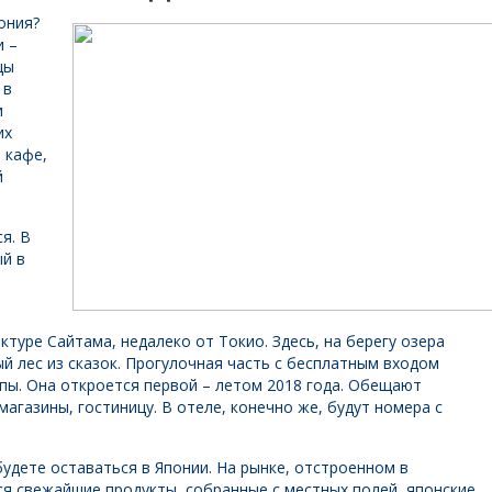
ония?
и –
цы
 в
и
их
 кафе,
й
я. В
ый в
ктуре Сайтама, недалеко от Токио. Здесь, на берегу озера
й лес из сказок. Прогулочная часть с бесплатным входом
пы. Она откроется первой – летом 2018 года. Обещают
магазины, гостиницу. В отеле, конечно же, будут номера с
будете оставаться в Японии. На рынке, отстроенном в
ся свежайшие продукты, собранные с местных полей, японские