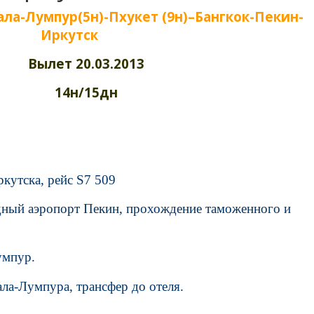
ла-Лумпур(5н)-Пхукет (9н)–Бангкок-Пекин-
Иркутск
Вылет 20.03.2013
14н/15дн
ркутска, рейс
S
7 509
дный аэропорт Пекин, прохождение таможенного и
умпур.
ала-Лумпура, трансфер до отеля.