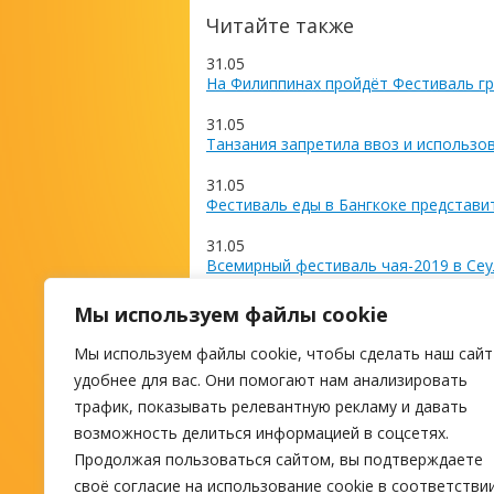
Читайте также
31.05
На Филиппинах пройдёт Фестиваль гр
31.05
Танзания запретила ввоз и использо
31.05
Фестиваль еды в Бангкоке представи
31.05
Всемирный фестиваль чая-2019 в Сеу
27.05
Мы используем файлы cookie
Коста-Рика отменила визы для росси
Мы используем файлы cookie, чтобы сделать наш сайт
М
удобнее для вас. Они помогают нам анализировать
трафик, показывать релевантную рекламу и давать
возможность делиться информацией в соцсетях.
ПОИСК ТУРА
Продолжая пользоваться сайтом, вы подтверждаете
своё согласие на использование cookie в соответстви