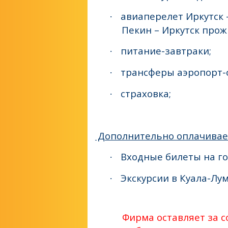
авиаперелет Иркутск 
·
Пекин – Иркутск прож
питание-завтраки;
·
трансферы аэропорт-о
·
страховка;
·
Дополнительно оплачивае
Входные билеты на го
·
Экскурсии в Куала-Лу
·
Фирма оставляет за с