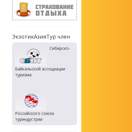
ЭкзотикАзияТур член
Сибирско-
Байкальской ассоциации
туризма
Российского союза
туриндустрии