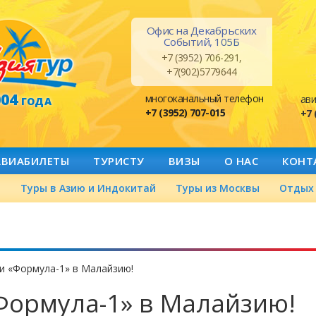
Офис на Декабрьских
Событий, 105Б
+7 (3952) 706-291,
+7(902)5779644
004
многоканальный телефон
ави
ГОДА
+7 (3952) 707-015
+7 
АВИАБИЛЕТЫ
ТУРИСТУ
ВИЗЫ
О НАС
КОНТ
а
Туры в Азию и Индокитай
Туры из Москвы
Отдых 
ки «Формула-1» в Малайзию!
«Формула-1» в Малайзию!