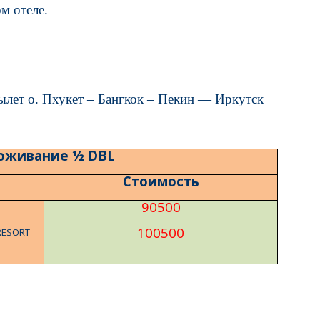
м отеле.
Вылет о. Пхукет – Бангкок – Пекин — Иркутск
оживание ½
DBL
Стоимость
90500
100500
 RESORT