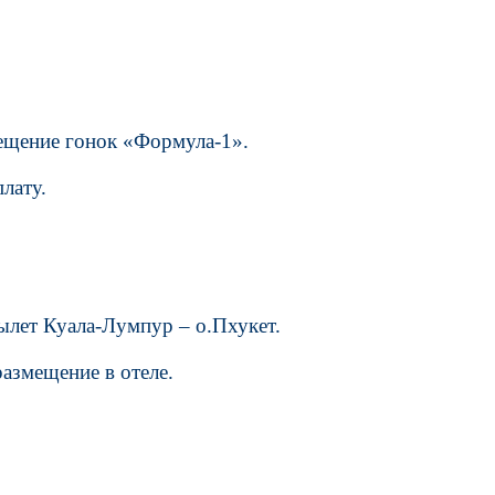
ещение гонок «Формула-1».
лату.
Вылет Куала-Лумпур – о.Пхукет.
размещение в отеле.