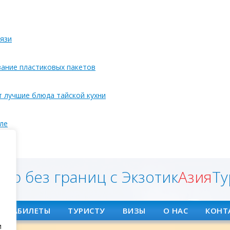
язи
вание пластиковых пакетов
т лучшие блюда тайской кухни
ле
ян
ир без границ с Экзотик
Азия
Ту
АВИАБИЛЕТЫ
ТУРИСТУ
ВИЗЫ
О НАС
КОНТ
и