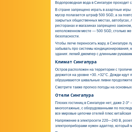
Водопроводная вода в Сингапуре проходит с
В стране запрещено играть в азартные игры
мусор полагается штраф 500 SGD, а за повто
закрытых общественных местах, автобусах, л
ресторанах и магазинах запрещено законом,
неположенном месте — 500 SGD, столько же 
безопасности.
Чтобы легче переносить жару, в Сингапуре л
забывать про системы кондиционирования, 
здания: легкий джемпер с длинными рукавам
Климат Сингапура
Остров расположен на территории с тропиче
держится на уровне +30..+32°C. Дожди идут п
обрушиваются шквальные ливни продолжител
Смотрите также прогноз погоды на основных 
Отели Сингапура
Плохих гостиниц в Сингапуре нет, даже 2-3* 
многоэтажные, с оборудованными по послед
все мировые цепочки отелей плюс китайская ц
Напряжение в электросети 220—240 В, розет
электроприборами нужен адаптер, который м