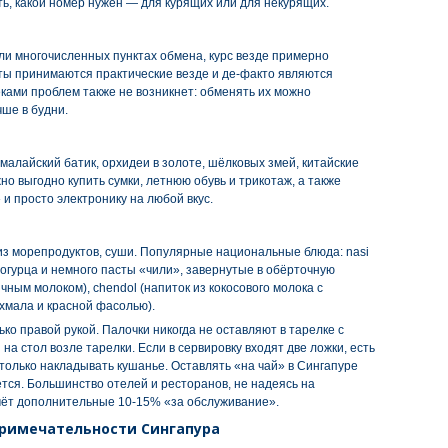
ть, какой номер нужен — для курящих или для некурящих.
ли многочисленных пунктах обмена, курс везде примерно
ы принимаются практические везде и де-факто являются
ами проблем также не возникнет: обменять их можно
чше в будни.
малайский батик, орхидеи в золоте, шёлковых змей, китайские
о выгодно купить сумки, летнюю обувь и трикотаж, а также
 просто электронику на любой вкус.
 из морепродуктов, суши. Популярные национальные блюда: nasi
и огурца и немного пасты «чили», завернутые в обёрточную
дичным молоком), chendol (напиток из кокосового молока c
хмала и красной фасолью).
ко правой рукой. Палочки никогда не оставляют в тарелке с
 на стол возле тарелки. Если в сервировку входят две ложки, есть
олько накладывать кушанье. Оставлять «на чай» в Сингапуре
ется. Большинство отелей и ресторанов, не надеясь на
счёт дополнительные 10-15% «за обслуживание».
примечательности Сингапура