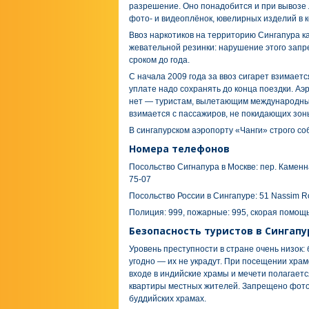
разрешение. Оно понадобится и при вывозе 
фото- и видеоплёнок, ювелирных изделий в
Ввоз наркотиков на территорию Сингапура ка
жевательной резинки: нарушение этого запр
сроком до года.
С начала 2009 года за ввоз сигарет взимает
уплате надо сохранять до конца поездки. Аэ
нет — туристам, вылетающим международным
взимается с пассажиров, не покидающих зоны
В сингапурском аэропорту «Чанги» строго со
Номера телефонов
Посольство Сигнапура в Москве: пер. Каменна
75-07
Посольство России в Сингапуре: 51 Nassim R
Полиция: 999, пожарные: 995, скорая помощь
Безопасность туристов в Сингапу
Уровень преступности в стране очень низок:
угодно — их не украдут. При посещении храм
входе в индийские храмы и мечети полагается
квартиры местных жителей. Запрещено фото
буддийских храмах.