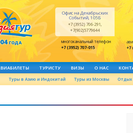
Офис на Декабрьских
Событий, 105Б
+7 (3952) 706-291,
+7(902)5779644
004
многоканальный телефон
ави
ГОДА
+7 (3952) 707-015
+7 
АВИАБИЛЕТЫ
ТУРИСТУ
ВИЗЫ
О НАС
КОНТ
а
Туры в Азию и Индокитай
Туры из Москвы
Отдых 