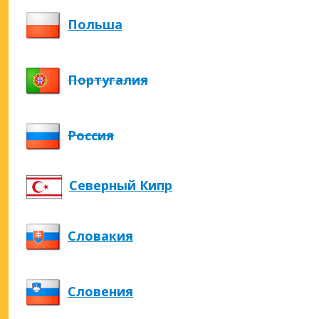
Польша
Португалия
Россия
Северный Кипр
Словакия
Словения