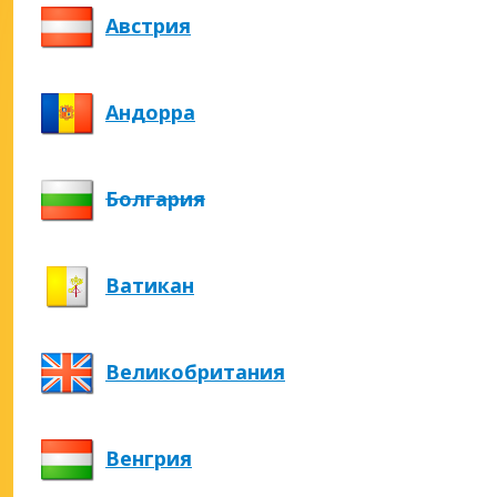
Австрия
Андорра
Болгария
Ватикан
Великобритания
Венгрия