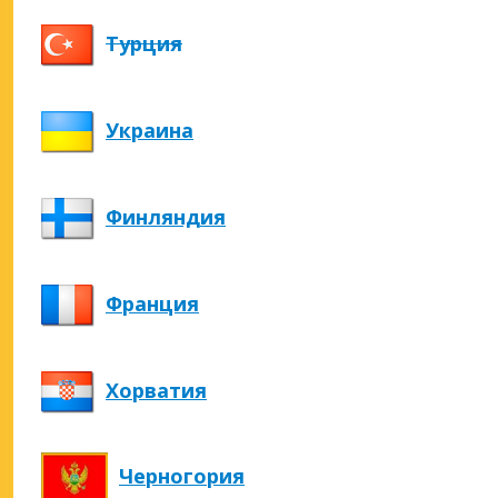
Турция
Украина
Финляндия
Франция
Хорватия
Черногория