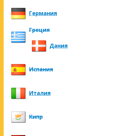
Германия
Греция
Дания
Испания
Италия
Кипр