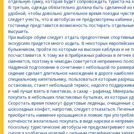
отдельную сумку, которая будет сопровождать туриста на эк
В-третьих, одежда обязательно должна быть сделанной из 
удобной, чтобы довольно длительное время поездки чувст
следует учесть, что в автобусах не предусмотрены кабинки 
гостинице представится возможность постирать отдельные 
высушить.
При выборе обуви следует отдать предпочтение спортивным
экскурсиях придётся много ходить. В некоторых европейск
булыжником, пройти по которым на высоких каблуках и не п
посчастливится. К тому же в прибрежных районах в летнее 
сменяется, поэтому в чемодан советуется непременно поло
Надувной подголовник в сочетании с небольшой по размера
сидение сделает длительное нахождение в дороге наиболе
специальному кипятильнику, пользоваться которым разреш
остановках, станет небольшой термос, надолго поддержив
и чай лучше взять в пакетиках, а сахар – рафинад. Минера
покупать в небольших пластиковых бутылках, из которых у
Скоротать время помогут фруктовые леденцы, очищенные ор
шоколадных конфет, напротив, следует отказаться. Печенье,
приобретать наименее крошащиеся и ломкие при употреблен
копчёности желательно покупать в виде нарезки и непремен
поскольку туристические автобусы не предусматривают хо
сыров и колбасных изделий с сильным специфическим запах