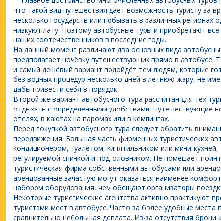
Главное достоинство многочисленных автобусных туров п
что такой вид путешествия даёт возможность туристу за в
несколько государств или побывать в различных регионах 
низкую плату. Поэтому автобусные туры и приобретают всё
наших соотечественников в последние годы.
На данный момент различают два основных вида автобусных
предполагает ночёвку путешествующих прямо в автобусе. 
и самый дешёвый вариант подойдёт тем людям, которые гот
без водных процедур несколько дней в летнюю жару, не им
дабы привести себя в порядок.
Второй же вариант автобусного тура рассчитан для тех ту
отдыхать с определёнными удобствами. Путешествующие н
отелях, в каютах на паромах или в кемпингах.
Перед покупкой автобусного тура следует обратить вниман
передвижения. Большая часть фирменных туристических ав
кондиционером, туалетом, кипятильником или мини-кухней,
регулируемой спинкой и подголовником. Не помешает поинт
туристическая фирма собственными автобусами или арендо
арендованные зачастую могут оказаться наименее комфор
набором оборудования, чем обещают организаторы поездк
Некоторые туристические агентства активно практикуют пр
туристами мест в автобусе. Часто за более удобные места
сравнительно небольшая доплата. Из-за отсутствия брони 