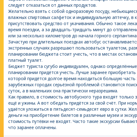
следует отказаться от данных продуктов.
Желательно взять с собой одноразовую посуду, небьющиеся
влажных спиртовых салфеток и индивидуальную аптечку, в
присутствовать средство от укачивания. Обычно такое лек
время поездки, а за двадцать-тридцать минут до отправлен
или за несколько километров до начала горного серпантина
Зачастую при длительных поездках автобус останавливается
экстренных случаях разрешают пользоваться туалетом, раз
планировании бюджета стоит учесть, что в местах останов
платный туалет.
Бюджет туриста сугубо индивидуален, однако определённые
планировании придётся учесть. Лучше заранее приобретать
которой придётся долгое время находиться большую часть э
зарубежных городах серьёзной проблемой становится поис
суток, а в маленьких она практически неразрешима.
Как правило, в стоимость автобусного тура входят только з
ещё и ужины. А вот обедать придётся за свой счёт. При но
удаётся уложиться в пятьдесят-семьдесят евро в сутки. Же
деньги на приобретение билетов в различные музеи и экску
стоимость путёвки не входят. Часто такие экскурсии бывают
что заранее оплачены.