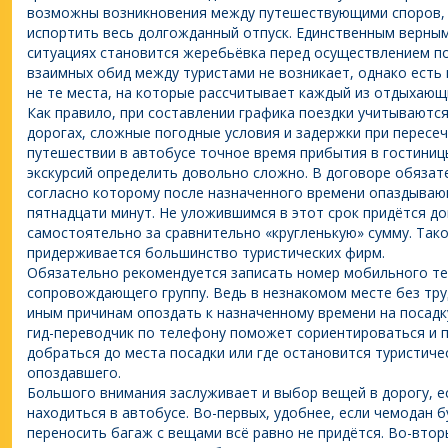
возможны возникновения между путешествующими споров, 
испортить весь долгожданный отпуск. Единственным верны
ситуациях становится жеребьёвка перед осуществлением по
взаимных обид между туристами не возникает, однако есть
не те места, на которые рассчитывает каждый из отдыхающ
Как правило, при составлении графика поездки учитываютс
дорогах, сложные погодные условия и задержки при пересеч
путешествии в автобусе точное время прибытия в гостиниц
экскурсий определить довольно сложно. В договоре обязат
согласно которому после назначенного времени опаздываю
пятнадцати минут. Не уложившимся в этот срок придётся до
самостоятельно за сравнительно «кругленькую» сумму. Так
придерживается большинство туристических фирм.
Обязательно рекомендуется записать номер мобильного те
сопровождающего группу. Ведь в незнакомом месте без тру
иным причинам опоздать к назначенному времени на посадку
гид-переводчик по телефону поможет сориентироваться и п
добраться до места посадки или где остановится туристиче
опоздавшего.
Большого внимания заслуживает и выбор вещей в дорогу, е
находиться в автобусе. Во-первых, удобнее, если чемодан б
переносить багаж с вещами всё равно не придётся. Во-вто