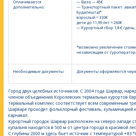
Оплачивается
— Виза — 45€
дополнительно:
— Транспортный пакет: авиап
Будапешта)*
взрослый = 330€
дети до 11,99 лет = 260€
— Курортный сбор 1,8 € /день
*возможно увеличение стоим
независящим от туроператор
Необходимые документы:
Документы оформляются через
Город двух целебных источников. С 2004 года Шарвар, наря
членом объединения Королевских термальных курортов Ев
термальный комплекс соответствует всем современным тре
Шарваре проходит фольклорный фестиваль, кульминацией к
карнавал.
Курортный городок Шарвар расположен на северо-западе стр
купальня находится в 500 м от центра города в красивой ле
С глубины 2000 м здесь бьет источник с температурой +83 °С