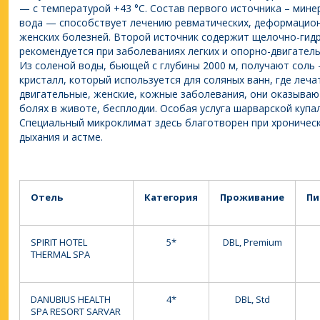
— с температурой +43 °С. Состав первого источника – мин
вода — способствует лечению ревматических, деформацион
женских болезней. Второй источник содержит щелочно-гид
рекомендуется при заболеваниях легких и опорно-двигатель
Из соленой воды, бьющей с глубины 2000 м, получают соль
кристалл, который используется для соляных ванн, где леч
двигательные, женские, кожные заболевания, они оказываю
болях в животе, бесплодии. Особая услуга шарварской купа
Специальный микроклимат здесь благотворен при хроническ
дыхания и астме.
Отель
Категория
Проживание
Пи
SPIRIT HOTEL
5*
DBL, Premium
THERMAL SPA
DANUBIUS HEALTH
4*
DBL, Std
SPA RESORT SARVAR