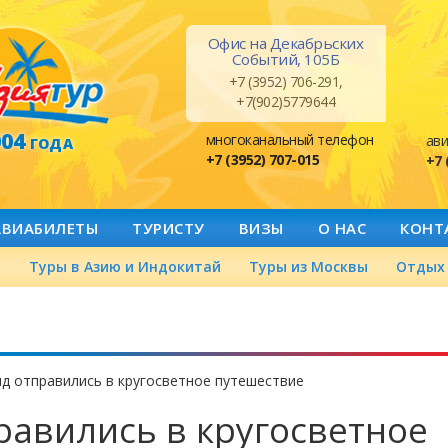
Офис на Декабрьских
Событий, 105Б
+7 (3952) 706-291,
+7(902)5779644
004
многоканальный телефон
ави
ГОДА
+7 (3952) 707-015
+7 
АВИАБИЛЕТЫ
ТУРИСТУ
ВИЗЫ
О НАС
КОНТ
а
Туры в Азию и Индокитай
Туры из Москвы
Отдых 
нд отправились в кругосветное путешествие
равились в кругосветное