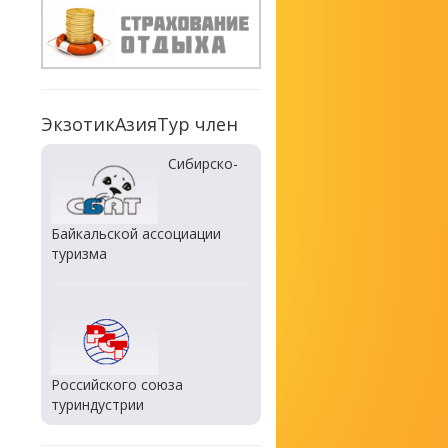
ЭкзотикАзияТур член
Сибирско-
Байкальской ассоциации
туризма
Российского союза
туриндустрии