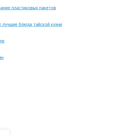
вание пластиковых пакетов
т лучшие блюда тайской кухни
ле
ян