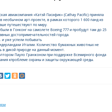
ская авиакомпания «Катэй Пасифик» (Cathay Pacific) приняла
 в необычном арт-проекте, в рамках которого 1 600 панд из
аше путешествуют по миру.
были в Гонконг на самолете Boeing 777 и пробудут там до 25
главных достопримечательностей города.
. и уже успели побывать
Нидерландахи Италии. Количество бумажных животных не
ь в дикой природе на данный момент.
льптором Пауло Гранжоном при поддержке Всемирного фонда
мания кпроблеме охраны и защиты окружающей среды.
язи