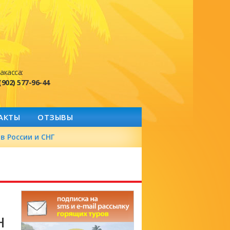
акасса:
(902) 577-96-44
АКТЫ
ОТЗЫВЫ
в России и СНГ
н