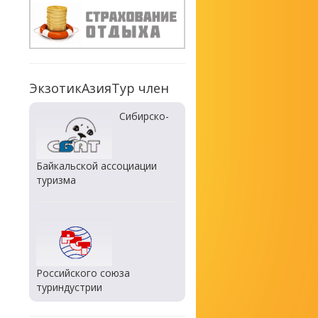
ЭкзотикАзияТур член
Сибирско-
Байкальской ассоциации
туризма
Российского союза
туриндустрии