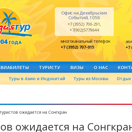
Офис на Декабрьских
Событий, 105Б
+7 (3952) 706-291,
+7(902)5779644
004
многоканальный телефон
ави
ГОДА
+7 (3952) 707-015
+7 
АВИАБИЛЕТЫ
ТУРИСТУ
ВИЗЫ
О НАС
КОНТ
а
Туры в Азию и Индокитай
Туры из Москвы
Отдых 
туристов ожидается на Сонгкран
тов ожидается на Сонгкра