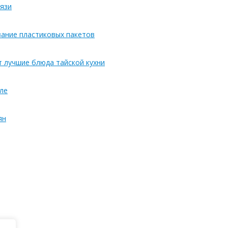
язи
вание пластиковых пакетов
т лучшие блюда тайской кухни
ле
ян