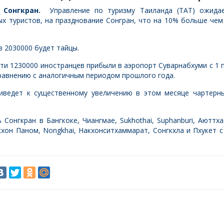
 Сонгкран.
Управление по туризму Таиланда (ТАТ) ожида
х туристов, на празднование Сонгран, что на 10% больше чем
 2030000 будет тайцы.
и 1230000 иностранцев прибыли в аэропорт Суварнабхуми с 1 
сравнению с аналогичным периодом прошлого года.
иведет к существенному увеличению в этом месяце чартерн
Сонгкран в Бангкоке, Чиангмае, Sukhothai, Suphanburi, Аюттха
кхон Паном, Nongkhai, Накхонситхаммарат, Сонгкхла и Пхукет с