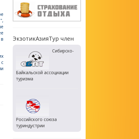
ое
",
ше
ее
ЭкзотикАзияТур член
 в
Сибирско-
их
 с
ли
Байкальской ассоциации
туризма
Российского союза
туриндустрии