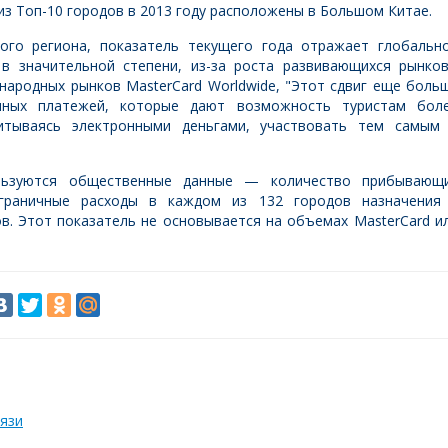
 из Топ-10 городов в 2013 году расположены в Большом Китае.
кого региона, показатель текущего года отражает глобальн
 в значительной степени, из-за роста развивающихся рынков
народных рынков MasterCard Worldwide, "Этот сдвиг еще боль
онных платежей, которые дают возможность туристам бол
итываясь электронными деньгами, участвовать тем самым
льзуются общественные данные — количество прибывающ
сграничные расходы в каждом из 132 городов назначения
в. Этот показатель не основывается на объемах MasterCard и
язи