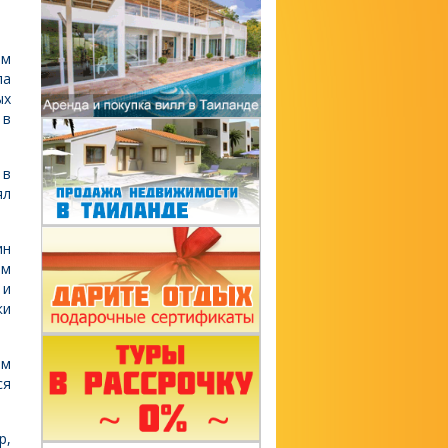
ом
ла
ых
 в
 в
ял
ин
ом
 и
ки
ом
ся
р,