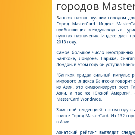
городов Maste
Б
ангкок назван лучшим городом дл
Город MasterCard. Индекс Master
прибывающих международных турис
пунктах назначения. Индекс дает п
2013 году.
Самое большое число иностранных 
Бангкоке, Лондоне, Париже, Синга
Лондон, в этом году он уступил Бангк
"Бангкок придал сильный импульс 
мирового индекса Бангкока говорит 
из Азии, это символизирует рост 
Азии, а так же Южной Америки", 
MasterCard Worldwide.
Заметной тенденцией в этом году с
списке Город MasterCard. Из 132 го
в Азии.
Азиатский рейтинг выглядит следу