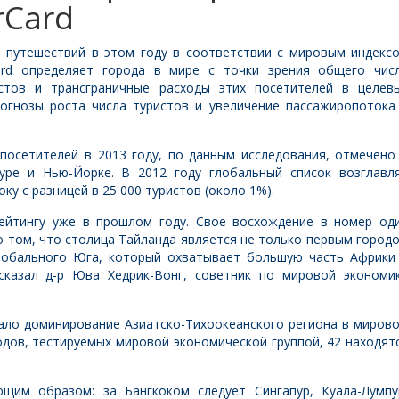
rCard
я путешествий в этом году в соответствии с мировым индекс
Card определяет города в мире с точки зрения общего чис
тов и трансграничные расходы этих посетителей в целев
рогнозы роста числа туристов и увеличение пассажиропотока
посетителей в 2013 году, по данным исследования, отмечено
пуре и Нью-Йорке. В 2012 году глобальный список возглавл
оку с разницей в 25 000 туристов (около 1%).
рейтингу уже в прошлом году. Свое восхождение в номер од
о том, что столица Тайланда является не только первым город
Глобального Юга, который охватывает большую часть Африки
сказал д-р Юва Хедрик-Вонг, советник по мировой экономи
тало доминирование Азиатско-Тихоокеанского региона в миров
родов, тестируемых мировой экономической группой, 42 находят
ющим образом: за Бангкоком следует Сингапур, Куала-Лумпу