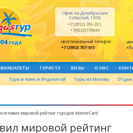
Офис на Декабрьских
Событий, 105Б
+7 (3952) 706-291,
+7(902)5779644
004
многоканальный телефон
ави
ГОДА
+7 (3952) 707-015
+7 
АВИАБИЛЕТЫ
ТУРИСТУ
ВИЗЫ
О НАС
КОНТ
а
Туры в Азию и Индокитай
Туры из Москвы
Отдых 
возглавил мировой рейтинг городов MasterCard
авил мировой рейтинг