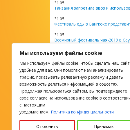
31.05
Танзания запретила ввоз и использо
31.05
Фестиваль еды в Бангкоке представи
31.05
Всемирный фестиваль чая-2019 в Сеу
27.05
Мы используем файлы cookie
Коста-Рика отменила визы для росси
Мы используем файлы cookie, чтобы сделать наш сайт
М
удобнее для вас. Они помогают нам анализировать
трафик, показывать релевантную рекламу и давать
возможность делиться информацией в соцсетях.
ПОИСК ТУРА
Продолжая пользоваться сайтом, вы подтверждаете
своё согласие на использование cookie в соответстви
с настоящим
уведомлением.
Политика конфиденциальности
Отклонить
Принимаю