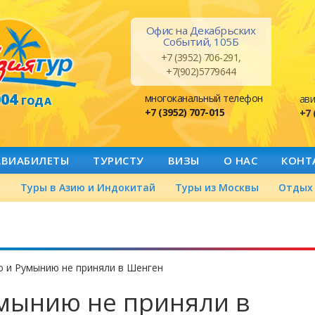
Офис на Декабрьских
Событий, 105Б
+7 (3952) 706-291,
+7(902)5779644
004
многоканальный телефон
ави
ГОДА
+7 (3952) 707-015
+7 
АВИАБИЛЕТЫ
ТУРИСТУ
ВИЗЫ
О НАС
КОНТ
а
Туры в Азию и Индокитай
Туры из Москвы
Отдых 
 и Румынию не приняли в Шенген
мынию не приняли в