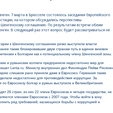
енген.
7 марта в Брюсселе состоялось заседания Европейского
юстиции, на котором обсуждались перспективы
 Шенгенскому соглашению. По результатам встречи обеим
енген. В следующий раз этот вопрос будет рассматриваться не
арии к Шенгенскому соглашению резко выступили власти
анее также блокировавшие двум странам путь в единое визовое
ретензии к Болгарии как к потенциальному члену Шенгенской зоны.
рские и румынские коллеги предприняли недостаточно мер для
 пишет Lenta.ru. Министр внутренних дел Финляндии Пяйви Рясяне
арию слишком рано приняли даже в Евросоюз. Германия также
 сделали недостаточно для противодействия коррупции. За
я по Евросоюзу болгар и румын выступила и Великобритания.
ят 26 стран, из них 22 члена Евросоюза и четыре государства, не
ляются членами Евросоюза с 2007 года. Чтобы войти в зону
олнить ряд требований, касающихся борьбы с коррупцией и