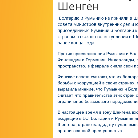
Шенген
Болгарию и Румынию не приняли в Ш
совета министров внутренних дел и 
присоединения
Румынии
и
Болгарии
к
странам отказано во вступлении в Ш
ранее конца года.
Против присоединения Румынии и Болг
Финляндии и Германии. Нидерланды, р
пространство, в феврале сняли свои п
Финские власти считают, что их болга
борьбы с коррупцией в своих странах,
выразила мнение, что Румынию и Болг
считает, что правительства этих стран
ограничение безвизового передвижени
В настоящее время в зону Шенгена вход
входящие в ЕС. Болгария и Румыния яв
Шенгена, стране-кандидату нужно вып
организованной преступностью.