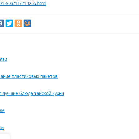
2013/03/11/214265.html
язи
вание пластиковых пакетов
т лучшие блюда тайской кухни
ле
ян