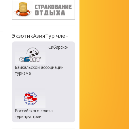
ЭкзотикАзияТур член
Сибирско-
Байкальской ассоциации
туризма
Российского союза
туриндустрии