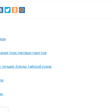
язи
вание пластиковых пакетов
т лучшие блюда тайской кухни
ле
ян