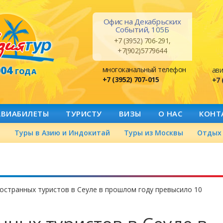
Офис на Декабрьских
Событий, 105Б
+7 (3952) 706-291,
+7(902)5779644
004
многоканальный телефон
ави
ГОДА
+7 (3952) 707-015
+7 
АВИАБИЛЕТЫ
ТУРИСТУ
ВИЗЫ
О НАС
КОНТ
а
Туры в Азию и Индокитай
Туры из Москвы
Отдых 
остранных туристов в Сеуле в прошлом году превысило 10