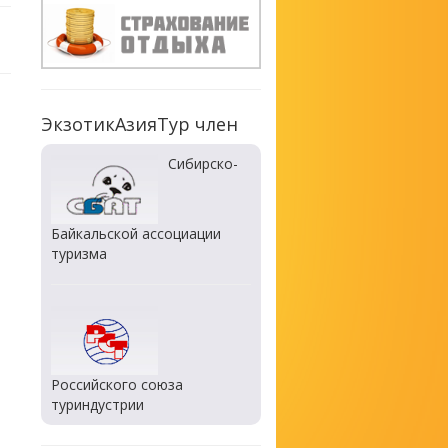
ЭкзотикАзияТур член
Сибирско-
Байкальской ассоциации
туризма
Российского союза
туриндустрии