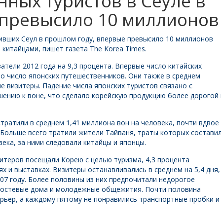
нных туристов в Сеуле в
 превысило 10 миллионов
ивших Сеул в прошлом году, впервые превысило 10 миллионов
китайцами, пишет газета The Korea Times.
атели 2012 года на 9,3 процента. Впервые число китайских
ло число японских путешественников. Они также в среднем
е визитеры. Падение числа японских туристов связано с
ению к воне, что сделало корейскую продукцию более дорогой 
тратили в среднем 1,41 миллиона вон на человека, почти вдвое
. Больше всего тратили жители Тайваня, траты которых состави
века, за ними следовали китайцы и японцы.
итеров посещали Корею с целью туризма, 4,3 процента
х и выставках. Визитеры останавливались в среднем на 5,4 дня,
007 году. Более половины из них предпочитали недорогое
 гостевые дома и молодежные общежития. Почти половина
рьер, а каждому пятому не понравились транспортные пробки и