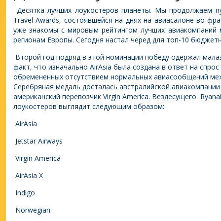
Десятка лучших лоукостеров планеты.
Мы продолжаем пу
Travel Awards, состоявшейся на днях на авиасалоне во фр
уже знакомы с мировым рейтингом лучших авиакомпаний 
регионам Европы. Сегодня настал черед для топ-10 бюджет
Второй год подряд в этой номинации победу одержал малази
факт, что изначально AirAsia была создана в ответ на спро
обремененных отсутствием нормальных авиасообщений меж
Серебряная медаль досталась австралийской авиакомпании Je
американский перевозчик Virgin America. Вездесущего Ryanai
лоукостеров выглядит следующим образом:
AirAsia
Jetstar Airways
Virgin America
AirAsia X
Indigo
Norwegian