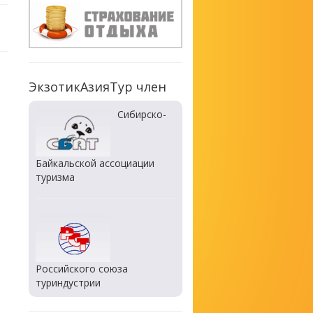
ЭкзотикАзияТур член
Сибирско-
Байкальской ассоциации
туризма
Российского союза
туриндустрии