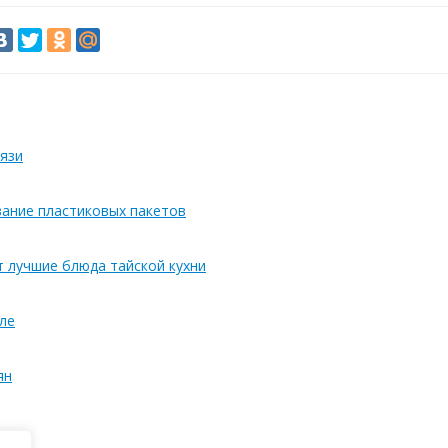
язи
вание пластиковых пакетов
т лучшие блюда тайской кухни
ле
ян