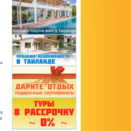
да
ся
а