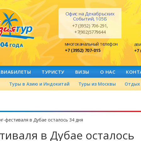
Офис на Декабрьских
Событий, 105Б
+7 (3952) 706-291,
+7(902)5779644
004
многоканальный телефон
ави
ГОДА
+7 (3952) 707-015
+7 
АВИАБИЛЕТЫ
ТУРИСТУ
ВИЗЫ
О НАС
КОНТ
а
Туры в Азию и Индокитай
Туры из Москвы
Отдых 
г-фестиваля в Дубае осталось 34 дня
тиваля в Дубае осталось