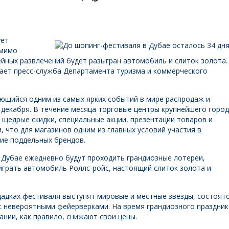
ует
омимо
йных развлечений будет разыгран автомобиль и слиток золота.
щает пресс-служба Департамента туризма и коммерческого
ющийся одним из самых ярких событий в мире распродаж и
6 декабря. В течение месяца торговые центры крупнейшего горо
щедрые скидки, специальные акции, презентации товаров и
, что для магазинов одним из главных условий участия в
ие поддельных брендов.
в Дубае ежедневно будут проходить грандиозные лотереи,
грать автомобиль Роллс-ройс, настоящий слиток золота и
адках фестиваля выступят мировые и местные звезды, состоят
с невероятными фейерверками. На время грандиозного праздник
нии, как правило, снижают свои цены.