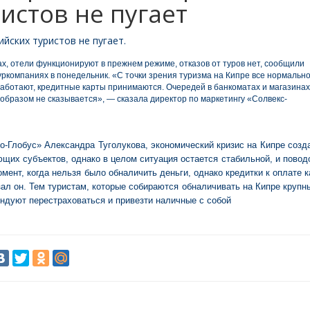
истов не пугает
йских туристов не пугает.
х, отели функционируют в прежнем режиме, отказов от туров нет, сообщили
ркомпаниях в понедельник. «С точки зрения туризма на Кипре все нормально
 работают, кредитные карты принимаются. Очередей в банкоматах и магазинах
м образом не сказывается», — сказала директор по маркетингу «Солвекс-
о-Глобус» Александра Туголукова, экономический кризис на Кипре созд
щих субъектов, однако в целом ситуация остается стабильной, и повод
мент, когда нельзя было обналичить деньги, однако кредитки к оплате к
ал он. Тем туристам, которые собираются обналичивать на Кипре крупн
ндуют перестраховаться и привезти наличные с собой