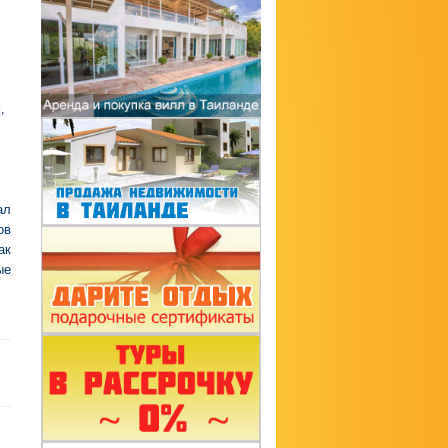
,
ал
ов
ак
ые