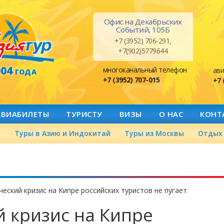
Офис на Декабрьских
Событий, 105Б
+7 (3952) 706-291,
+7(902)5779644
004
многоканальный телефон
ави
ГОДА
+7 (3952) 707-015
+7 
АВИАБИЛЕТЫ
ТУРИСТУ
ВИЗЫ
О НАС
КОНТ
а
Туры в Азию и Индокитай
Туры из Москвы
Отдых 
еский кризис на Кипре российских туристов не пугает
 кризис на Кипре