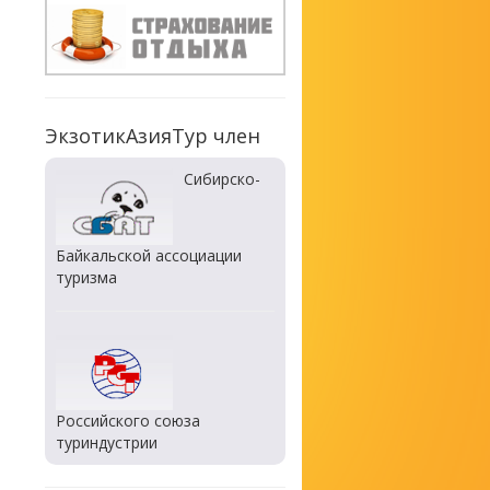
ЭкзотикАзияТур член
Сибирско-
Байкальской ассоциации
туризма
Российского союза
туриндустрии