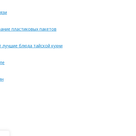
язи
вание пластиковых пакетов
т лучшие блюда тайской кухни
ле
ян