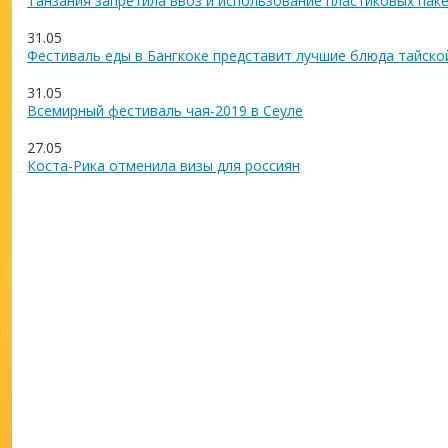
Танзания запретила ввоз и использование пластиковых пак
31.05
Фестиваль еды в Бангкоке представит лучшие блюда тайско
31.05
Всемирный фестиваль чая-2019 в Сеуле
27.05
Коста-Рика отменила визы для россиян