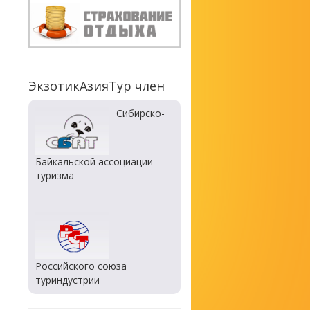
ЭкзотикАзияТур член
Сибирско-
Байкальской ассоциации
туризма
Российского союза
туриндустрии