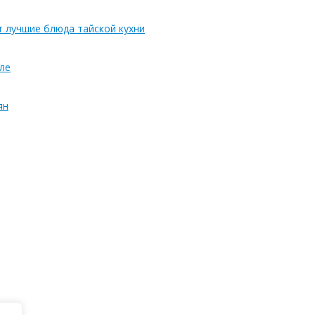
т лучшие блюда тайской кухни
ле
ян