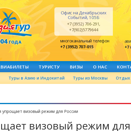
Офис на Декабрьских
Событий, 105Б
+7 (3952) 706-291,
+7(902)5779644
004
многоканальный телефон
ави
ГОДА
+7 (3952) 707-015
+7 
АВИАБИЛЕТЫ
ТУРИСТУ
ВИЗЫ
О НАС
КОНТ
а
Туры в Азию и Индокитай
Туры из Москвы
Отдых 
я упрощает визовый режим для России
ощает визовый режим для