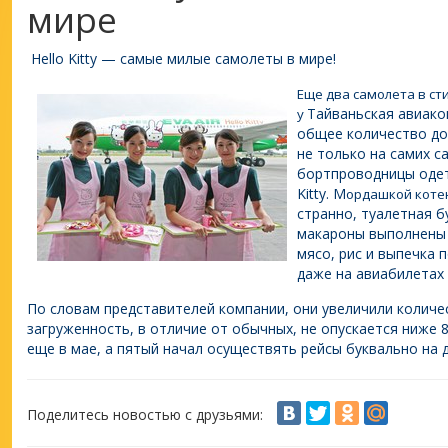
мире
Hello Kitty — самые милые самолеты в мире!
Еще два самолета в сти
Тайваньская авиако
у
общее количество до
не только на самих с
бортпроводницы одет
Kitty. М
ордашкой коте
странно, туалетная б
макароны выполнены в
мясо, рис и выпечка 
даже на авиабилетах 
По словам представителей компании, они увеличили количес
загруженность, в отличие от обычных, не опускается ниже
еще в мае, а пятый начал осуществять рейсы буквально на 
Поделитесь новостью с друзьями: