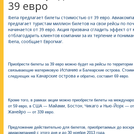
39 евро
Iberia предлагает билеты стоимостью от 39 евро. Авиакомпа
предлагает туристам миллион билетов на свои рейсы по поч
начинается от 39 евро. Акция призвана сгладить эффект от
отблагодарить клиентов компании за их терпение и понима
Iberia, сообщает Еврогмаг.
Приобрести билеты за 39 евро можно будет на рейсы по территории 
Испанию
связывающие материковую
и Балеарские острова. Стоим
Канарские острова
следующих на
и обратно, составит 69 евро.
Кроме того, в рамках акции можно приобрести билеты на междунаро
США
Майами
Бостон
Чикаго
Нью-Йорк
от 59 евро, в
—
,
,
и
— от
Жанейро
— от 339 евро.
Предложение действительно для билетов, приобретаемых до воскре
авиакомпанией с этого дня и до 30 ноября 2013 года.