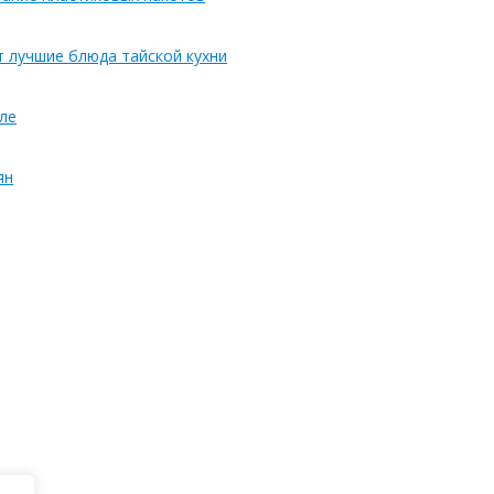
т лучшие блюда тайской кухни
ле
ян