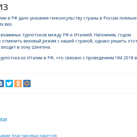
из
и в РФ дало указания генконсульству страны в России лояльне
х виз.
 взаимных турпотоков между РФ и Италией. Напомним, годом
и отменить визовый режим с нашей страной, однако решить это
 входит в зону Шенгена.
урпотока из Италии в РФ, что связано с проведением ЧМ-2018 в
язи
вание пластиковых пакетов