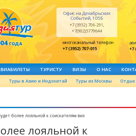
Офис на Декабрьских
Событий, 105Б
+7 (3952) 706-291,
+7(902)5779644
004
многоканальный телефон
ави
ГОДА
+7 (3952) 707-015
+7 
АВИАБИЛЕТЫ
ТУРИСТУ
ВИЗЫ
О НАС
КОНТ
а
Туры в Азию и Индокитай
Туры из Москвы
Отдых 
удет более лояльной к соискателям виз
более лояльной к