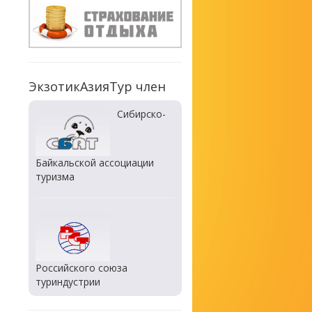
ЭкзотикАзияТур член
Сибирско-
Байкальской ассоциации
туризма
Российского союза
туриндустрии