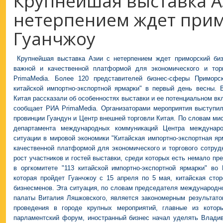
Крупнейшая выставка А
нетерпением ждет прим
Гуанчжоу
Крупнейшая выставка Азии с нетерпением ждет приморский би
важной и качественной платформой для экономического и торг
PrimaMedia. Более 120 представителей бизнес-сферы Приморск
китайской импортно-экспортной ярмарки" в первый день весны.
Китая рассказали об особенностях выставки и ее потенциальном вк
сообщает РИА PrimaMedia. Организаторами мероприятия выступил
провинции Гуандун и Центр внешней торговли Китая. По словам мис
департамента международных коммуникаций Центра междунаро
ситуации в мировой экономики "Китайская импортно-экспортная яр
качественной платформой для экономического и торгового сотруд
рост участников и гостей выставки, среди которых есть немало пр
в оргкомитете "113 китайской импортно-экспортной ярмарки" во
которая пройдет Гуанчжоу с 15 апреля по 5 мая, китайская сто
бизнесменов. Эта ситуация, по словам председателя международн
палаты Виталия Ляшковского, является закономерным результат
проведения в городе крупных мероприятий, главные из котор
парламентский форум, иностранный бизнес начал уделять Влади