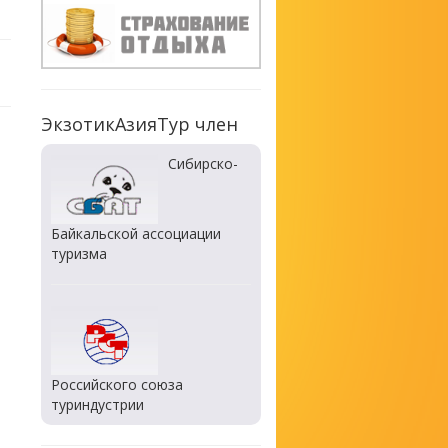
ЭкзотикАзияТур член
Сибирско-
Байкальской ассоциации
туризма
Российского союза
туриндустрии