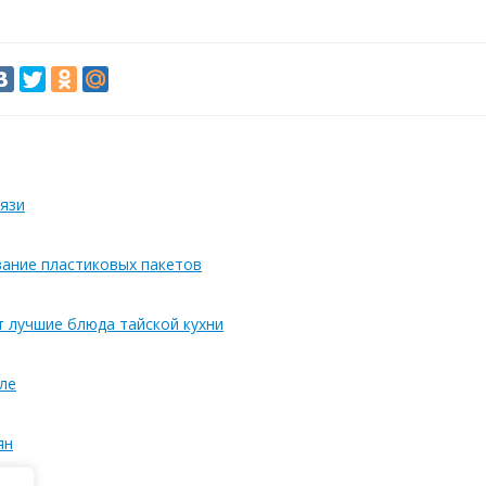
язи
вание пластиковых пакетов
т лучшие блюда тайской кухни
ле
ян