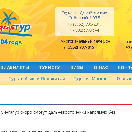
Офис на Декабрьских
Событий, 105Б
+7 (3952) 706-291,
+7(902)5779644
004
многоканальный телефон
ави
ГОДА
+7 (3952) 707-015
+7 
АВИАБИЛЕТЫ
ТУРИСТУ
ВИЗЫ
О НАС
КОНТ
а
Туры в Азию и Индокитай
Туры из Москвы
Отдых 
 Сингапур скоро смогут дальневосточники напрямую без