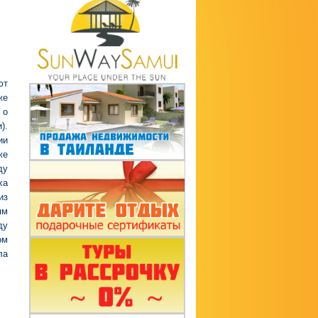
ют
же
 о
).
ии
же
ду
ха
из
ям
ду
ом
ла