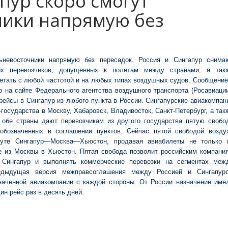
пур скоро смогут
ники напрямую без
ьневосточники напрямую без пересадок.
Россия и Сингапур снима
ных перевозчиков, допущенных к полетам между странами, а так
тать с любой частотой и на любых типах воздушных судов. Сообщение
 на сайте Федерального агентства воздушного транспорта (Росавиации
рейсы в Сингапур из любого пункта в России. Сингапурские авиакомпан
-государства в Москву, Хабаровск, Владивосток, Санкт-Петербург, а так
 обе страны дают перевозчикам из другого государства пятую свобо
обозначенных в соглашении пунктов. Сейчас пятой свободой возду
ршруте Сингапур—Москва—Хьюстон, продавая авиабилеты не только 
е из Москвы в Хьюстон. Пятая свобода позволит российским компани
 Сингапур и выполнять коммерческие перевозки на сегментах меж
едыдущая версия межправсоглашения между Россией и Сингапур
наченной авиакомпании с каждой стороны. От России назначение име
ин рейс раз в десять дней.