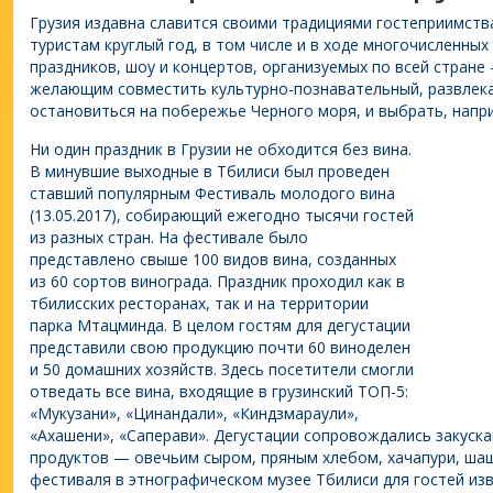
Грузия издавна славится своими традициями гостеприимст
туристам круглый год, в том числе и в ходе многочисленны
праздников, шоу и концертов, организуемых по всей стране 
желающим совместить культурно-познавательный, развлека
остановиться на побережье Черного моря, и выбрать, напри
Ни один праздник в Грузии не обходится без вина.
В минувшие выходные в Тбилиси был проведен
ставший популярным Фестиваль молодого вина
(13.05.2017), собирающий ежегодно тысячи гостей
из разных стран. На фестивале было
представлено свыше 100 видов вина, созданных
из 60 сортов винограда. Праздник проходил как в
тбилисских ресторанах, так и на территории
парка Мтацминда. В целом гостям для дегустации
представили свою продукцию почти 60 виноделен
и 50 домашних хозяйств. Здесь посетители смогли
отведать все вина, входящие в грузинский ТОП-5:
«Мукузани», «Цинандали», «Киндзмараули»,
«Ахашени», «Саперави». Дегустации сопровождались закуск
продуктов — овечьим сыром, пряным хлебом, хачапури, шаш
фестиваля в этнографическом музее Тбилиси для гостей изв