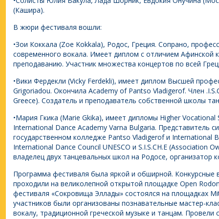
•Солисты Юлия Вакула, Лада Шорник, Евдокия Онучина (Мос
(Кашира).
В жюри фестиваля вошли:
•Зои Коккала (Zoe Kokkala), Родос, Греция. Сопрано, профес
современного вокала. Имеет диплом с отличием Афинской к
преподаванию. Участник множества концертов по всей Грец
•Вики Фердекли (Vicky Ferdekli), имеет диплом Высшей проф
Grigoriadou. Окончила Academy of Pantso Vladigerof. Член .I.S
Greece). Создатель и преподаватель собственной школы танце
•Мария Гкика (Marie Gkika), имеет дипломы Higher Vocational
International Dance Academy Varna Bulgaria. Представитель
государственном колледже Pantso Vladigerof и International Ba
International Dance Council UNESCO и S.I.S.CH.E (Association
владелец двух танцевальных школ на Родосе, организатор к
Программа фестиваля была яркой и обширной. Конкурсные в
проходили на великолепной открытой площадке Open Rodon 
фестиваля «Сокровища Эллады» состоялся на площадках Mitsi
участников были организованы познавательные мастер-кла
вокалу, традиционной греческой музыке и танцам. Провели 