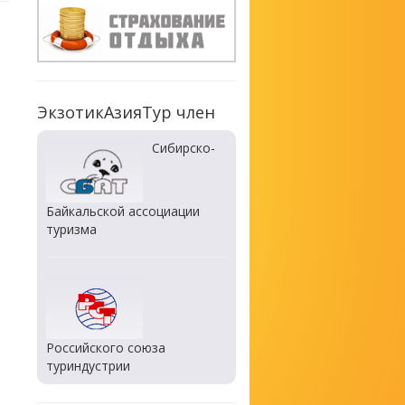
ЭкзотикАзияТур член
Сибирско-
Байкальской ассоциации
туризма
Российского союза
туриндустрии