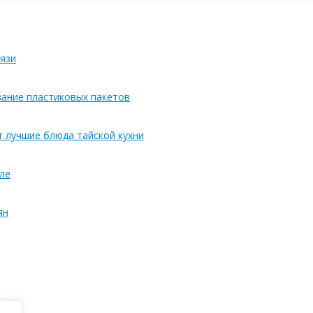
язи
вание пластиковых пакетов
т лучшие блюда тайской кухни
ле
ян