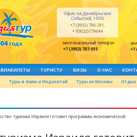
Офис на Декабрьских
Событий, 105Б
+7 (3952) 706-291,
+7(902)5779644
004
многоканальный телефон
ави
ГОДА
+7 (3952) 707-015
+7 
АВИАБИЛЕТЫ
ТУРИСТУ
ВИЗЫ
О НАС
КОНТ
а
Туры в Азию и Индокитай
Туры из Москвы
Отдых 
рство туризма Израиля готовит программы экономической