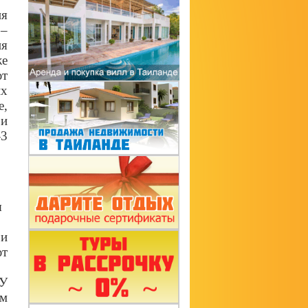
ня
 –
ия
же
ют
их
е,
 и
-3
я
 и
ют
 У
им