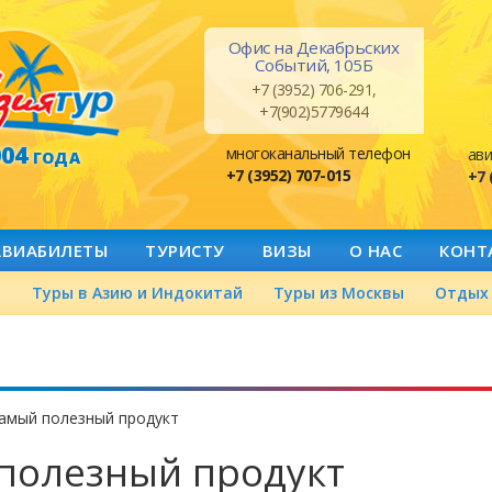
Офис на Декабрьских
Событий, 105Б
+7 (3952) 706-291,
+7(902)5779644
004
многоканальный телефон
ави
ГОДА
+7 (3952) 707-015
+7 
АВИАБИЛЕТЫ
ТУРИСТУ
ВИЗЫ
О НАС
КОНТ
а
Туры в Азию и Индокитай
Туры из Москвы
Отдых 
самый полезный продукт
полезный продукт