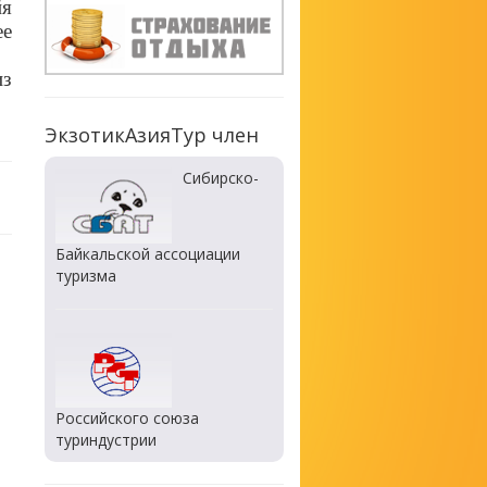
йя
ее
из
ЭкзотикАзияТур член
Сибирско-
Байкальской ассоциации
туризма
Российского союза
туриндустрии