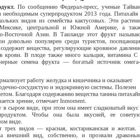
одукт.
По сообщению Федерал-пресс, ученые Тайва
м необходимым суперпродуктом 2013 года. Питахайя
кольких видов из семейства кактусовых. Эти растен
 Мексике, центральной и Южной Америке, а так
о-Восточной Азии. В Таиланде этот фрукт называ
он довольно популярен среди туристов, посещающ
 содержит вещества, регулирующие кровяное давлени
 в крови. В плоде также много кальция, витамина С
 черные семена фрукта — богатый источник омега
рмализует работу желудка и кишечника и оказывает
ердечно-сосудистую и эндокринную системы. Полезен
етом. Благодаря содержанию вещества танина питахай
шается зрение, отмечает Inmoment.
 в сыром виде, при этом она имеет сладковатый вкус
продуктом. Чтобы она была вкусней, ее совету
ном виде.
т трех видов — красная, костариканская и желтая.
за внешний вид, собственно, и прозвали драконь