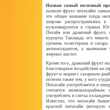
Назван самый полезный пр
назвали фрукт питахайю самы
это общее название плода нес
широко распространились в
культивируются в странах Юг
Питайя или драконий фрукт, 
курорты Таиланда. его мякоть
уровень холестерина и сахара
антиоксидантов, а маленькие
жирных кислот.
Кроме того, драконий фрукт но
благотворное воздействие на с
фрукт и людям с сахарным диаб
полезна также тем, у кого ухуд
Питахайя употребляется в пищу
считается низкокалорийным 
употреблять в слегка охлажден
Известно, что питахайя бывае
красной питахайи (которую 