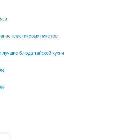
язи
вание пластиковых пакетов
т лучшие блюда тайской кухни
ле
ян