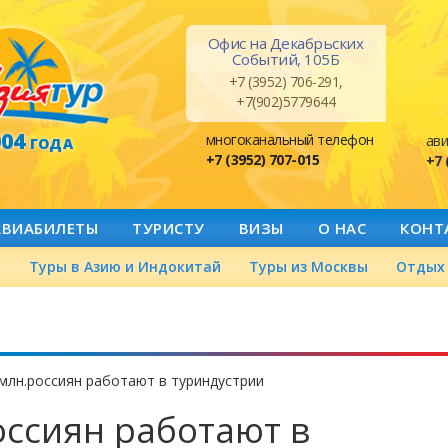
Офис на Декабрьских
Событий, 105Б
+7 (3952) 706-291,
+7(902)5779644
004
многоканальный телефон
ави
ГОДА
+7 (3952) 707-015
+7 
АВИАБИЛЕТЫ
ТУРИСТУ
ВИЗЫ
О НАС
КОНТ
а
Туры в Азию и Индокитай
Туры из Москвы
Отдых 
млн.россиян работают в туриндустрии
оссиян работают в