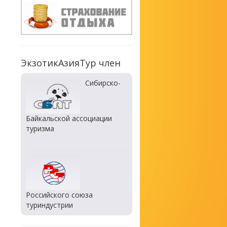
ЭкзотикАзияТур член
Сибирско-
Байкальской ассоциации
туризма
Российского союза
туриндустрии