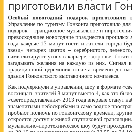
приготовили власти Го
Особый новогодний подарок приготовили 
Управление по туризму Гонконга приготовило для
подарок – грандиозное музыкальное и пиротехнич
превосходящее новогодние празднества прошлых л
года каждые 15 минут гости и жители города бу
звезд» четырех цветов – серебристого, зеленого
символизируют успех в карьере, здоровье, богат
загадывать желания на каждую из них. Сигнал к
традиционной церемония отсчета времени до нас
здания Гонконгского выставочного комплекса.
Как подчеркнули в управлении, шоу в формате «св
восхищать зрителей 8 минут вместо 4, как это был
«светопредставления» 2013 года впервые станут на
знаменитыми небоскребами и само водное пространс
пробьют полночь по гонконгскому времени, крупн
откроется доступ к живой спутниковой трансляции
музыкально-пиротехническое шоу будут проходить 