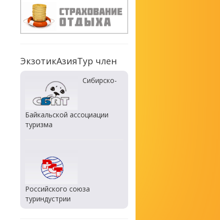
ЭкзотикАзияТур член
Сибирско-
Байкальской ассоциации
туризма
Российского союза
туриндустрии