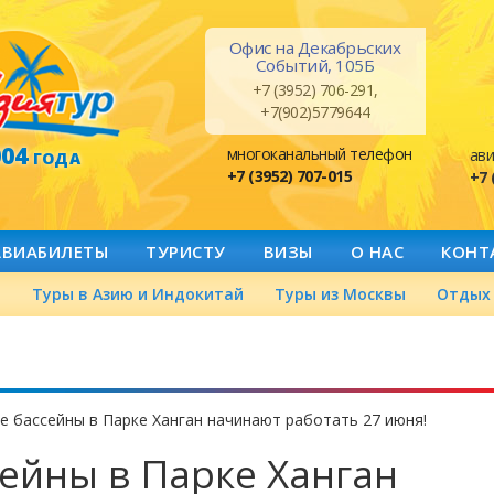
Офис на Декабрьских
Событий, 105Б
+7 (3952) 706-291,
+7(902)5779644
004
многоканальный телефон
ави
ГОДА
+7 (3952) 707-015
+7 
АВИАБИЛЕТЫ
ТУРИСТУ
ВИЗЫ
О НАС
КОНТ
а
Туры в Азию и Индокитай
Туры из Москвы
Отдых 
 бассейны в Парке Ханган начинают работать 27 июня!
ейны в Парке Ханган