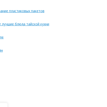
вание пластиковых пакетов
т лучшие блюда тайской кухни
ле
ян