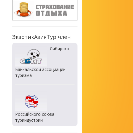
ЭкзотикАзияТур член
Сибирско-
Байкальской ассоциации
туризма
Российского союза
туриндустрии