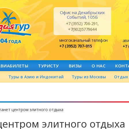
Офис на Декабрьских
Событий, 105Б
+7 (3952) 706-291,
+7(902)5779644
004
многоканальный телефон
ави
ГОДА
+7 (3952) 707-015
+7 
АВИАБИЛЕТЫ
ТУРИСТУ
ВИЗЫ
О НАС
КОНТ
а
Туры в Азию и Индокитай
Туры из Москвы
Отдых 
танет центром элитного отдыха
 центром элитного отдыха