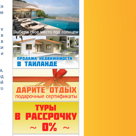
ся
ия
те
 в
 в
ки
 и
а,
од
ей
го