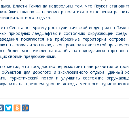
тдыха.
Власти Таиланда недовольны тем, что Пхукет становит
ближайших планах — пересмотр политики в отношении развит
низации элитного отдыха.
та Сената по туризму рост туристической индустрии на Пхуке
тных природных ландшафтах и состоянию окружающей среды
аведения посягаются на прибрежные территории острова,
ют в лежаках и зонтиках, а контроль за их чистотой практичес
все более многочисленны жалобы на надоедливых торговцев
щих своими предложениями.
 отметил, что государство пересмотрит план развития остров
 объектов для дорогого и эксклюзивного отдыха. Данный х
ить туристический поток и улучшить состояние окружающ
охранить на прежнем уровне доходы местного туристическо