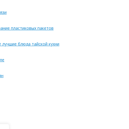
язи
вание пластиковых пакетов
т лучшие блюда тайской кухни
ле
ян