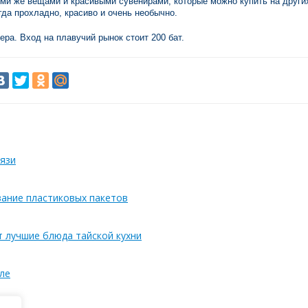
еми же вещами и красивыми сувенирами, которые можно купить на други
гда прохладно, красиво и очень необычно.
ера. Вход на плавучий рынок стоит 200 бат.
язи
вание пластиковых пакетов
т лучшие блюда тайской кухни
ле