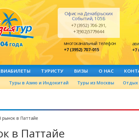
Офис на Декабрьских
Событий, 105Б
+7 (3952) 706-291,
+7(902)5779644
004
многоканальный телефон
ави
ГОДА
+7 (3952) 707-015
+7 
АВИАБИЛЕТЫ
ТУРИСТУ
ВИЗЫ
О НАС
КОНТ
а
Туры в Азию и Индокитай
Туры из Москвы
Отдых 
 рынок в Паттайе
к в Паттайе