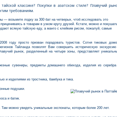
 тайской классике? Покупки в азатском стиле? Плавучий рын
 этим требованиям.
ры — возьмите лодку за 300 бат на четверых, чтоб исследовать это
 прицениваясь в товарам в узком кругу друзей. Кстати, можно и покушат
родают всякую тайскую еду, а манго с клейким рисом, пожалуй, самые
2008 году просто призван порадовать туристов. Сотня тиковых домо
регионов Тайланда позволят Вам совершить историческую экскурсию
лавучий рынок, разделенный на четыре зоны, представляет уникальн
резные сувениры, предметы домашнего обихода, изделия из серебра
ью и изделиями из тростника, бамбука и тика.
ионные подушки.
оса и батик.
 Там можно увидеть уникальные экспонаты, которым более 200 лет.