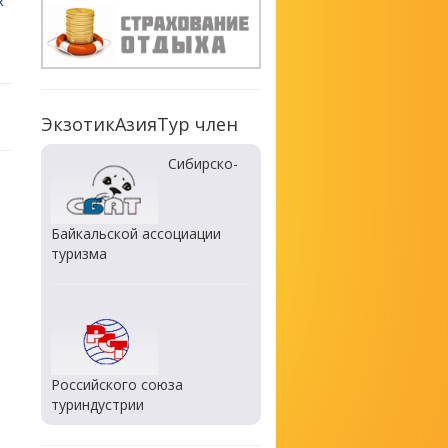
х
ЭкзотикАзияТур член
Сибирско-
Байкальской ассоциации
туризма
Российского союза
туриндустрии