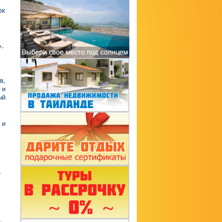
ок
ь,
в,
 и
ый
 и