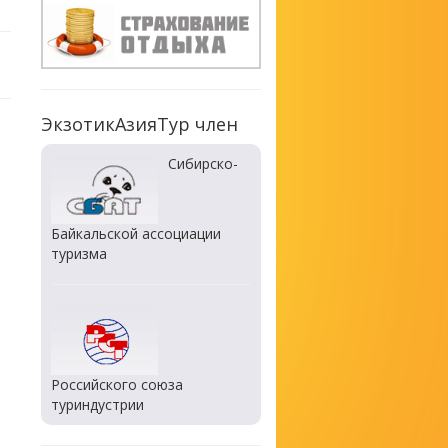
ЭкзотикАзияТур член
Сибирско-
Байкальской ассоциации
туризма
Российского союза
туриндустрии