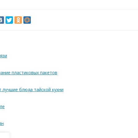
язи
вание пластиковых пакетов
т лучшие блюда тайской кухни
ле
ян