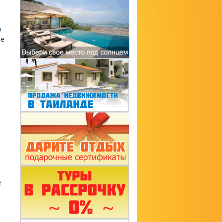
о
ие
о
е