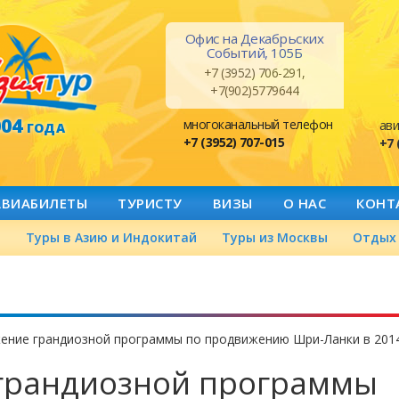
Офис на Декабрьских
Событий, 105Б
+7 (3952) 706-291,
+7(902)5779644
004
многоканальный телефон
ави
ГОДА
+7 (3952) 707-015
+7 
АВИАБИЛЕТЫ
ТУРИСТУ
ВИЗЫ
О НАС
КОНТ
а
Туры в Азию и Индокитай
Туры из Москвы
Отдых 
ение грандиозной программы по продвижению Шри-Ланки в 201
грандиозной программы