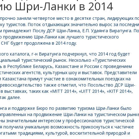
ию Шри-Ланки в 2014
 прочно заняли четвертое место в десятке стран, лидирующих п
ку туристов. Поток отдыхающих значительно вырос за последн
ом принадлежит Послу ДСР Шри-Ланка, Е.П. Удаянга Виратунга. П
о продвижению Шри-Ланки как лучшего туристического
 СНГ будет продолжена в 2014 году.
ого каталога, г-н Виратунга подчеркнул, что 2014 год будет
циальный туристический рынок. Несколько «Туристических
 в Республике Беларусь, Казахстане и России с проведением
стических агентств, культурных шоу и выставок. Представители
и Казахстана примут участие в ознакомительных поездках на
 Превосходительство также отметил, что Посольство ДСР Шри-
 выставках, таких как «MITT 2014», «UITT 2014», «KITF 2014»,
так далее.
унга и поддержке Бюро по развитию туризма Шри-Ланки было
аправленных на продвижение Шри-Ланки на туристическом рынк
ены значительным интересом у профессионалов туристической
ая получила уникальную возможность прикоснуться к частичке
богатыми традициями, культурой, восхитительной природой и