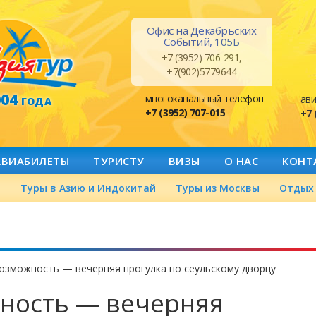
Офис на Декабрьских
Событий, 105Б
+7 (3952) 706-291,
+7(902)5779644
004
многоканальный телефон
ави
ГОДА
+7 (3952) 707-015
+7 
АВИАБИЛЕТЫ
ТУРИСТУ
ВИЗЫ
О НАС
КОНТ
а
Туры в Азию и Индокитай
Туры из Москвы
Отдых 
озможность — вечерняя прогулка по сеульскому дворцу
ность — вечерняя