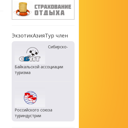
ЭкзотикАзияТур член
Сибирско-
Байкальской ассоциации
туризма
Российского союза
туриндустрии