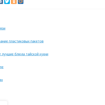
язи
вание пластиковых пакетов
т лучшие блюда тайской кухни
ле
ян