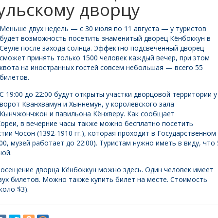
еульскому дворцу
Меньше двух недель — с 30 июля по 11 августа — у туристов
будет возможность посетить знаменитый дворец Кёнбоккун в
Сеуле после захода солнца. Эффектно подсвеченный дворец
сможет принять только 1500 человек каждый вечер, при этом
квота на иностранных гостей совсем небольшая — всего 55
билетов.
С 19:00 до 22:00 будут открыты участки дворцовой территории у
ворот Кванхвамун и Хыннемун, у королевского зала
Кынчжончжон и павильона Кёнхверу. Как сообщает
ореи, в вечерние часы также можно бесплатно посетить
тии Чосон (1392-1910 гг.), которая проходит в Государственном
0, музей работает до 22:00). Туристам нужно иметь в виду, что 
ной.
посещение дворца Кёнбоккун можно здесь. Один человек имеет
ух билетов. Можно также купить билет на месте. Стоимость
оло $3).