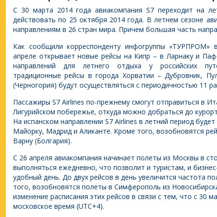
С 30 марта 2014 года авиакомпания S7 переходит на ле
действовать по 25 октября 2014 года. В летнем сезоне а
направлениям в 26 стран мира. Причем большая часть напра
Как сообщили корреспонденту инфогруппы «ТУРПРОМ» в п
апреле открывает новые рейсы на Кипр – в Ларнаку и Паф
направлений для летнего отдыха у российских пут
традиционные рейсы в города Хорватии – Дубровник, Пу
(Черногория) будут осуществляться с периодичностью 11 ра
Пассажиры S7 Airlines по-прежнему смогут отправиться в И
Лигурийском побережье, откуда можно добраться до курорт
На испанском направлении S7 Airlines в летний период буде
Майорку, Мадрид и Аликанте. Кроме того, возобновятся рей
Варну (Болгария).
С 26 апреля авиакомпания начинает полеты из Москвы в сто
выполняться ежедневно, что позволит и туристам, и бизне
удобный день. До двух рейсов в день увеличится частота п
того, возобновятся полеты в Симферополь из Новосибирск
изменение расписания этих рейсов в связи с тем, что с 30 
московское время (UTC+4).