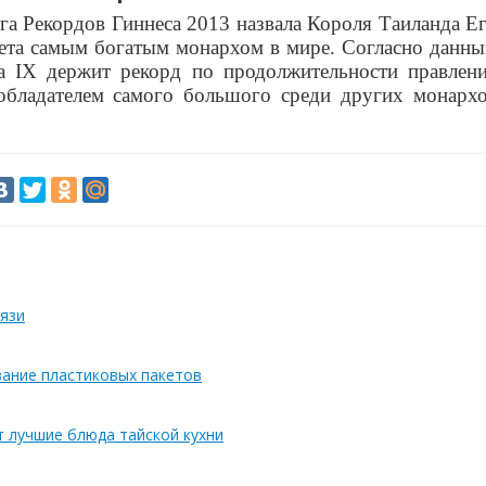
га Рекордов Гиннеса 2013 назвала Короля Таиланда Е
ета самым богатым монархом в мире. Согласно данн
ма
IX
держит рекорд по продолжительности правлен
 обладателем самого большого среди других монарх
язи
вание пластиковых пакетов
т лучшие блюда тайской кухни