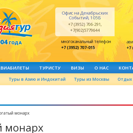
Офис на Декабрьских
Событий, 105Б
+7 (3952) 706-291,
+7(902)5779644
004
многоканальный телефон
ави
ГОДА
+7 (3952) 707-015
+7 
АВИАБИЛЕТЫ
ТУРИСТУ
ВИЗЫ
О НАС
КОНТ
а
Туры в Азию и Индокитай
Туры из Москвы
Отдых 
огатый монарх
й монарх