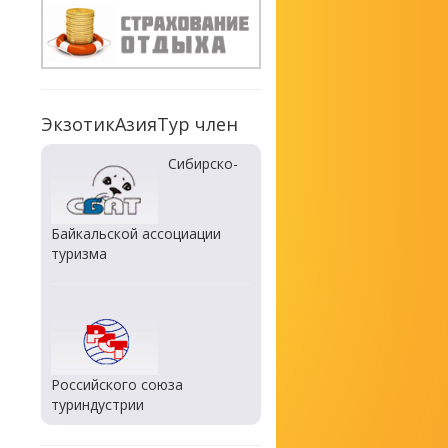
ЭкзотикАзияТур член
Сибирско-
Байкальской ассоциации
туризма
Российского союза
туриндустрии