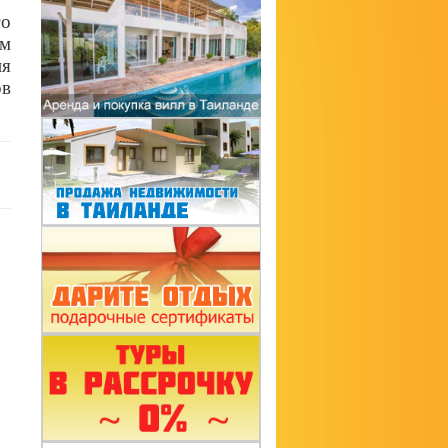
го
ым
ия
ов