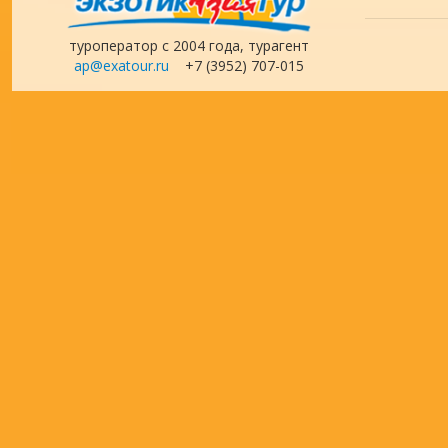
туроператор с 2004 года, турагент
ap@exatour.ru
+7 (3952) 707-015