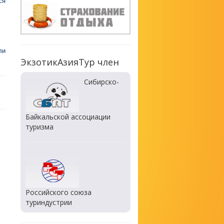
ся
ли
ЭкзотикАзияТур член
Сибирско-
Байкальской ассоциации
туризма
Российского союза
туриндустрии