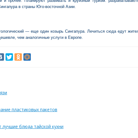
 и прочее. Планируют развивать и круизный туризм: разрабатывают
ингапура в страны Юго-восточной Азии.
тологический — еще один козырь Сингапура. Лечиться сюда едут жите
дешевле, чем аналогичные услуги в Европе.
язи
вание пластиковых пакетов
т лучшие блюда тайской кухни