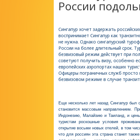
России подол
Сингапур хочет задержать российски
воспринимает Сингапур как транзитно
не нужна. Однако сингапурский туроф
России на более длительный срок. Т
безвизовый режим действует при поле
советуют получить визу, особенно есл
европейских аэропортах наших турист
Офицеры пограничных служб просто н
безвизовом режиме в случае транзит
Еще несколько лет назад Сингапур был о
становится массовым направлением. Пр
Индонезию, Малайзию и Таиланд, и цены
туристам роскошные условия проживан
открытие восьми новых отелей, в том чис
что для россиян эта страна станет такж