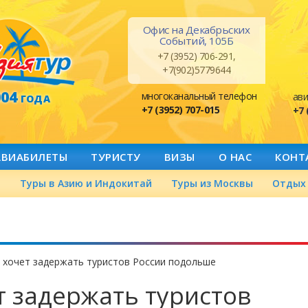
Офис на Декабрьских
Событий, 105Б
+7 (3952) 706-291,
+7(902)5779644
004
многоканальный телефон
ави
ГОДА
+7 (3952) 707-015
+7 
АВИАБИЛЕТЫ
ТУРИСТУ
ВИЗЫ
О НАС
КОНТ
а
Туры в Азию и Индокитай
Туры из Москвы
Отдых 
 хочет задержать туристов России подольше
т задержать туристов