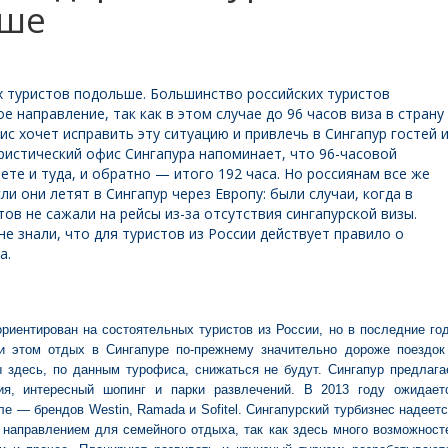
ьше
х туристов подольше. Большинство российских туристов
е направление, так как в этом случае до 96 часов виза в страну
ис хочет исправить эту ситуацию и привлечь в Сингапур гостей 
уристический офис Сингапура напоминает, что 96-часовой
те и туда, и обратно — итого 192 часа. Но россиянам все же
и они летят в Сингапур через Европу: были случаи, когда в
ов не сажали на рейсы из-за отсутствия сингапурской визы.
е знали, что для туристов из России действует правило о
а.
риентирован на состоятельных туристов из России, но в последние го
и этом отдых в Сингапуре по-прежнему значительно дороже поездок
 здесь, по данным турофиса, снижаться не будут. Сингапур предлага
ия, интересный шопинг и парки развлечений. В 2013 году ожидает
ле — брендов Westin, Ramada и Sofitel. Сингапурский турбизнес надеетс
е направлением для семейного отдыха, так как здесь много возможност