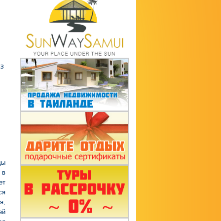
из
ды
 в
ет
ся
я,
ей